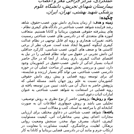
عملکردی، مرکز جراحی مغز و اعصاب
بیمارستان شهدای تجریش، دانشگاه علوم
پزشکی شهید بهشتی، تهران، ایران،
چکیده:
زمینه و هدف:
از زمان پدیداری دانش نوین عصب-حقوق، شاهد
رشد فزاینده شواهد عصب­ شناختی در دادگاه­ های کیفری نظام ­
های پیشرفته حقوقی همچون بریتانیا و کانادا هستیم. متعاقب
آموزه­ های متعددی که در دادرسی­ های عصب­ شناختی رسمیت
یافته، تغییرات هنجاری و رویه­ ای قابل توجهی در نظام عدالت
کیفری اینگونه کشورها ایجاد شده است. صرف نظر از برخی
کاستی ­ها و ضعف­ های کنونی عصب­ شناسی، کارکرد حداقلی
این دانش تجربی در حقوق می­ تواند نظام قضایی را در نیل به
اقتضای عدالت کیفری، یاری رساند. از آنجا که در حال حاضر
ادبیات بسیار اندکی از دانش عصب-حقوق در کشورمان وجود
دارد، تبیین و بررسی بخش مهمی از مباحث عملی آن در حوزه
دادرسی عصب­ شناختی، می­ تواند گام بسیار ارزنده و شایسته­
ای برای توسعه رویه قضایی و پیش ­روی دانش حقوقی
کشورمان نسبت به علم روز جهان باشد. مسئله اصلی که
پژوهش حاضر به دنبال آن می­ باشد، تبیین مرز توسعه­ یافته­ ی
رویه قضایی در استعانت به شواهد عصب­ شناختی به عنوان
امارات اثبات دعوی است.
مواد و روش‌ها:
پژوهش حاضر از نوع نظری به ‌روش توصیفی-
تحلیلی می‏ باشد و روش جمع‌آوری اطلاعات آن به صورت
کتابخانه ‏ای با مراجعه به اسناد، کتب و مقالات است.
یافته‌ها:
شواهد عصب ­شناختی در دعاوی مختلف برای ارزیابی
مجازات اعدام، پیش­ بینی مخاطرات آتی، کیفیت مسئولیت
کیفری، اعتیاد، مصرف مواد مخدر، سنجش وضعیت روانی
بزهکار، اهلیت، پرخاشگری، کیفیت مشاورت یا معاونت در
ارتکاب جرم و مانند آن در دادرسی قضایی بریتانیا و کانادا به کار