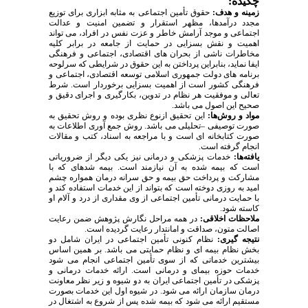
چکیده:
زمینه و هدف:
حقوق تأمین اجتماعی به مثابه ابزاری برای توزیع
مجدد درآمدها، مظهر استقرار و تضمین امنیت و عدالت
اجتماعی و موجد آرامش خاطر و عزت نفس در افراد، می تواند
اهمیت و نقش بسزایی در حمایت از جامعه در برابر کلیه
مخاطرات ناشی از بحران­ های اقتصادی، اجتماعی و فرهنگی
ایفا نماید، بنابراین پرداختن به این حقوق در شرایطی که سرلوحه
برنامه­ های دولت جمهوری اسلامی توسعه اقتصادی، اجتماعی و
فرهنگی کشور است از اهمیت بسزایی برخوردار است. شرط
تعالی و موفقیت هر نظام در تدوین، بکارگیری و اجرای دقیق و
صحیح این اصول می­ باشد.
مواد و روش‌ها:
این تحقیق ازنوع نظری بوده و روش تحقیق به
صورت توصیفی –تحلیلی می­ باشد. روش جمع­ آوری اطلاعات به
صورت کتابخانه­ ای است و با مراجعه به اسناد، کتب و مقالات
انجام گرفته است.
یافته‌ها:
خدمات پزشکی و درمانی نیز یکی دیگر از ضروریاتی
است که بیمه­ شده به آن نیازمند است. بیمه­ شده­ای که با
مشارکت و پرداخت حق بیمه و حق سرانه درمان همواره چشم
امید به روزی دوخته است که بتواند از این خدمات استفاده کند و
با حمایت درمانی تأمین اجتماعی از وی مقداری از درد و آلام او
کاسته شود.
ملاحظات اخلاقی:
در همه مراحل نگارش پژوهش ضمن رعایت
اصالت متون، صداقت و امانت­دار رعایت گردیده است.
نتیجه ­گیری:
نظام کنونی تأمین اجتماعی در ایران شامل دو
بخش نظام بیمه­ ای
و
نظام حمایتی می­ باشد. بر همین اساس
بیشترین خدماتی که از سوی تأمین اجتماعی انجام می­ شود
خدمات حوزه بیم­ای و درمانی است. ارائه خدمات درمانی و
پزشکی در تأمین اجتماعی ایران به دو شیوه و زیر نظر معاونت
درمان سازمان ارائه می­ شود. در شیوه اول این خدمات بصورت
مستقیم ارائه می­ شود که بیمه­ شده پس از شروع به اشتغال در