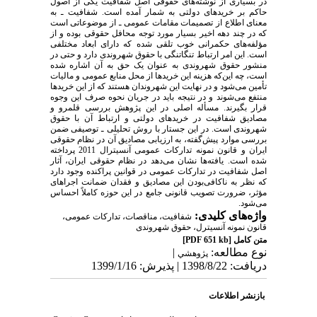
در بسیاری از نوشته‌های حقوقی اصل شفافیت یکی از اصول
حاکم بر خریدهای دولتی به شمار آمده است. شفافیت ـ به
معنای اطلاع از تصمیمات مقامات عمومی ـ از موضوعاتی است
که در چند دهه اخیر بسیار مورد توجه محافل حقوقی بوده و از
مؤلفه‌های حکمرانی خوب تلقی شده که دارای ابعاد مختلفی
است. این امر ارتباط تنگاتنگی با حقوق شهروندی دارد و حتی در
منشور حقوق شهروندی به عنوان یک حق به آن اشاره شده
است، چه این‌که هزینه این خریدها از محل منابع عمومی و مالیات
تأمین می‌شود و در نهایت این شهروندان هستند که از این خریدها
منتفع می‌شوند و در نتیجه باید در جریان نحوه صرف این وجوه
قرار بگیرند. مسأله اصلی در این پژوهش بررسی قلمرو و
مصادیق شفافیت در خریدهای دولتی و ارتباط آن با حقوق
شهروندی است. در این جستار با روش تحلیلی ـ توصیفی ضمن
بررسی موارد پیش‌گفته، به ارزیابی مصادیق آن در نظام حقوقی
ایران و قانون نمونه تدارکات عمومی آنسیترال 2011 پرداخته
شده است. یافته‌ها نشان می‌دهد در نظام حقوقی ایران، آثار
اصل شفافیت در تدارکات عمومی در قوانین پراکنده وجود دارد
که نظر به ناکافی‌بودن این مصادیق و فقدان ضمانت‌ اجراهای
مؤثر، ضرورت تصویب قانونی جامع در این حوزه کاملاً احساس
می‌شود.
واژه‌های کلیدی:
شفافیت، مناقصات، تدارکات عمومی،
قانون نمونه آنسیترل، حقوق شهروندی
متن کامل
[PDF 651 kb]
نوع مطالعه:
|
پژوهشي
دریافت: 1398/8/22 | پذیرش: 1399/1/16
بازنشر اطلاعات