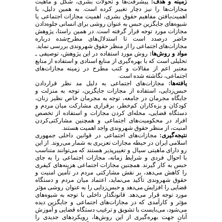
زمینه و هدف:
پیشرفت‌ها و تحولات بشری، شکل و ماهیت
مجازات‌ها را نیز دچار تغییر کرده است. به همین دلیل، با
اهمیت‌یافتن مفاهیم حقوق بشری، اهمیت مجازات اجتماعی یا
شیوه‌های جایگزین حبس به عنوان روشی برای انسانی جلوه‌دادن
مجازات مورد توجه قرار گرفته است. در همین راستا، پژوهش
حاضر درصدد است تا استدلال‌های مطرح‌شده درباره
مجازات‌های اجتماعی را از منظر حقوق شهروندی بررسی نماید.
مواد و روش‌ها:
روش مورد استفاده در این پژوهش، توصیفی ـ
تحلیلی است که با بهره‌گیری از منابع اسنادی و استفاده از منابع
معتبر اعم از مقالات و کتب مطرح در زمینه مجازات‌های
اجتماعی، نگاشته شده است.
یافته‌ها:
مجازات‌های اجتماعی به دلیل مد نظر قراردادن
حبس‌زدایی، استفاده از مجازات جایگزین، توجه به منزلت و
جایگاه مجرمان در جامعه، توجه به مجرمان خاص نظیر زنان،
کودکان و بزه‌کاران کم‌خطر، برقراری مشارکت میان مردم و
دستگاه قضایی، محله‌ای کردن مجازات و استفاده از تخصص
افراد در محکومیت‌های اجتماعی و همچنین مشارکتی‌کردن
امنیت، از منظر حقوق شهروندی واجد اهمیت هستند.
نتیجه‌گیری:
مجازات‌های اجتماعی در قوانین داخلی جمهوری
اسلامی ایران در حیطه مجازات تعزیری به شمار می‌روند. از این
رو دارای ماهیتی سیال و تغییرپذیر هستند که می‌توانند متناسب
با احوال فردی و شرایط زمانه، مجازات اجتماعی را به جای
حبس به کار گیرند. همچنین مجازات اجتماعی هزینه‌های کیفری
را کاهش می‌دهد، بر نقش مشارکتی مردم در تأمین امنیت و
حقوق شهروندی تأکید می‌نماید، اعتماد میان مردم و دستگاه
قضایی را افزایش می‌دهد و حبس‌زدایی را به عنوان روشی مؤثر
مورد توجه قرار می‌دهد. قانونگذار داخلی با توجه به شیوه‌های
مؤثر و کارآمدی که در مجازات‌های اجتماعی و جایگزین دیده
می‌شود، می‌بایست با تشویق و ترغیب دستگاه قضایی و آموزش
آنان جهت بهره‌گیری از این روش‌ها، رویکردهای جدیدی را