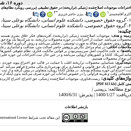
دوره ۱۶، شماره ۵۷ - ( ۱-۱۴۰۱ )
اختراعات موجودات اصلاح‌شده ژنتیکی (تراریخته) در حقوق تطبیقی (بررسی رویکرد نظام‌های حقوق
۲
*
۱
،
اکرم آقامحمدی
بیژن حاجی‌عزیزی
۱- گروه حقوق خصوصی، دانشکده علوم انسانی، دانشگاه بوعلی سینا، همدان، ایران،
۲- گروه حقوق خصوصی، دانشکده علوم انسانی، دانشگاه بوعلی سینا، همدان، ایران
چکیده:
مینه و هدف:
موجودات
اصلاح‌شده ژنتیکی (تراریخته)، آفریده‌های فکر خلاق بشری هستند
محصولات می‌باشد. حمایت از اختراعات در حوزه محصولات تراریخته، به شرکت‌ها یک نوع حق کن
روش:
روش تحقیق این مقاله به صورت توصیفی ـ تحلیلی می‌باشد و روش گردآوری اطلاعات به
ملاحظات اخلاقی:
در تمام مراحل نگارش پژوهش حاضر اصالت متن، صداقت و امانتداری رعا
افته‌ها:
به علت حاکمیت اصل سرزمینی‌بودن بر قوانین مالکیت فکری، نظام حقوقی کشورها در
مانند آمریکا، کانادا و کشورهای اروپایی می‌باشد و در عین حال ثبت اختراعات این حوزه علی
این نوع
از محصولات هستیم.
تیجه‌گیری:
شناسایی محصولات تراریخته اغلب با حمایت در قالب حق اختراع پیوند خورده، به
است. حق اختراع یک حق قانونی و انحصاری برای بهره‌برداری مالی مخترع فراهم می‌کند. آمریکا 
ثبت اختراع این حوزه پیشگام بوده‌اند. در مقابل کانادا رویکرد متفاوتی در پیش گرفته و از ث
تحقیقاتی وقت و هزینه فراوانی را در خصوص ابداعات این حوزه صرف می‌کنند بدون اینکه از نظ
واژه‌های کلیدی:
زیست‌فناوری، موجودات اصلاح‌شده ژنتیکی، حق اختراع، اختراع کاربردی
متن کامل
[PDF 613 kb]
نوع مطالعه:
|
پژوهشي
دریافت: 1400/1/27 | پذیرش: 1400/6/31
بازنشر اطلاعات
این مقاله تحت شرایط
ternational License