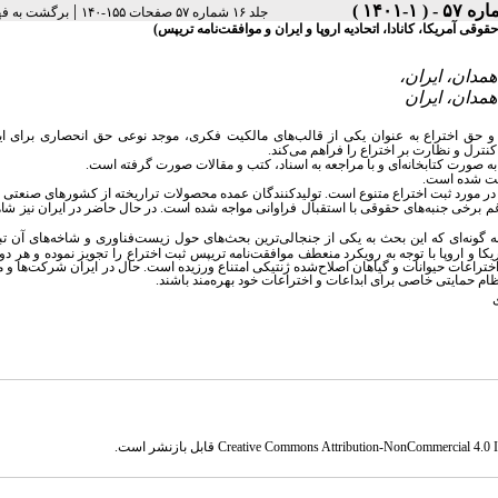
|
جلد ۱۶ شماره ۵۷ صفحات ۱۵۵-۱۴۰
برگشت به ف
ی آمریکا، کانادا، اتحادیه اروپا و ایران و موافقت‌نامه تریپس)
 و حق اختراع به عنوان یکی از قالب‌های مالکیت فکری، موجد نوعی حق انحصاری برای این
ترل و نظارت بر اختراع را فراهم می‌کند.
 صورت کتابخانه‌ای و با مراجعه به اسناد، کتب و مقالات صورت گرفته است.
یت شده است.
 مورد ثبت اختراع متنوع است. تولیدکنندگان عمده محصولات تراریخته از کشورهای صنعتی 
رغم برخی جنبه‌های حقوقی با استقبال
فراوانی مواجه شده است. در حال حاضر در ایران نیز شا
 گونه‌ای که این بحث به یکی از جنجالی‌ترین بحث‌های حول زیست‌فناوری و شاخه‌های آن ت
و اروپا با توجه به رویکرد منعطف موافقت‌نامه تریپس ثبت اختراع را تجویز نموده‌‌ و هر دو 
بت اختراعات حیوانات و گیاهان اصلاح‌شده ژنتیکی امتناع ورزیده است. حال در ایران شرکت‌ها 
ام حمایتی خاصی برای ابداعات و اختراعات خود بهره‌مند باشند.
Creative Commons Attribution-NonCommercial 4.0 In
قابل بازنشر است.