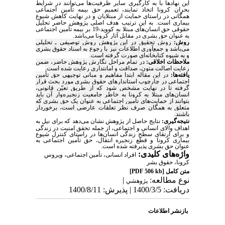
این نهادها با به کارگیری سایر ظرفیت‌ها می‌توانند در شرایط
بحران کرونا اتخاذ نمایند، تعمیم حق بیمه تأمین اجتماعی
همگانی در راستای حمایت از مبتلایان و در نهایت کاهش شیوع
بیماری است. به این ترتیب هدف اصلی پژوهش حاضر تحلیل
حقوقی حق انسان‌های مبتلا به کووید-19 بر بیمه تأمین اجتماعی
به عنوان حق بشری در مقابل آثار کرونا می‌باشد.
روش:
روش تحقیق در این پژوهش روش توصیفی ـ تحلیلی
می‌باشد و جمع‌آوری اطلاعات نیز با رجوع به اسناد حقوق بشری
و به شیوه کتابخانه‌ای صورت گرفته است.
ملاحظات اخلاقی:
در تمام مراحل نگارش پژوهش حاضر، ضمن
رعایت اصالت متون، صداقت و امانتداری رعایت شده است.
یافته‌ها:
در این مقاله ابتدا مفاهیم و مبانی توجیهی حق تأمین
اجتماعی در چارچوب استاندارهای حقوق بشری مورد بحث قرار
گرفته تا در نهایت مشخص شود که از طریق تعیّن قانونی،
انسان‌های مبتلا به کرونا به خاطر جامعیت زنجیره‌وار آن باید
بتوانند از حمایت‌های تأمین اجتماعی به عنوان یک حق بشری که
متعلق به همگان صرف نظر تعلقات عارضی است، برخوردار
باشند.
نتیجه‌گیری:
نتایج حاصل از پژوهش نشان می‌دهد که برای نیل به
اهداف والای انسانی و اجتماعی، از جمله تحقق امنیت در زندگی
و برای ارتقای سطح زندگی انسان‌ها در راستای کنترل شیوع
بیماری کرونا و قطع زنجیره انتقال، حق تأمین اجتماعی به
عنوان حق بشری پذیرفته شده است.
واژه‌های کلیدی:
افراد انسانی، تأمین اجتماعی، ویروس
کرونا، حقوق بشر
متن کامل
[PDF 506 kb]
نوع مطالعه:
|
پژوهشي
دریافت: 1400/3/5 | پذیرش: 1400/8/11
بازنشر اطلاعات