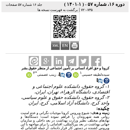
دوره ۱۶، شماره ۵۷ - ( ۱-۱۴۰۱ )
جلد ۱۶ شماره ۵۷ صفحات
|
۷۳۵-۷۲۰
برگشت به فهرست نسخه ها
کرونا و حق افراد انسانی بر تأمین اجتماعی از منظر حقوق بشر
۲
*
۱
،
سیده‌لطیفه حسینی
زینب عصمتی
۱- گروه حقوق، دانشکده علوم اجتماعی و
اقتصادی، دانشگاه الزهراء، تهران، ایران،
۲- گروه حقوق، دانشکده حقوق و علوم سیاسی،
واحد کرج، دانشگاه آزاد اسلامی، کرج، ایران
چکیده:
زمینه و هدف:
شیوع ویروس کرونا موجبات نگرانی و عدم امنیت
روانی همه شهروندان را فراهم نموده است؛ دستگاه‌ها و
نهادهای مختلف نظیر وزارت بهداشت در بعد داخلی و سازمان
جهانی بهداشت در بعد بین‌المللی، اقداماتی را برای مواجهه با این
ویروس کشنده در دستور کار قرار داده‌اند، از جمله اقداماتی که