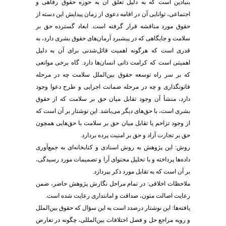
بنیادین است که به دلیل تعلق آن به حوزه حقوق رفاهی و
اجتماعی، توانایی آن در اقامه دعوی از زمان پیدایش این دسته از
حقوق مورد مناقشه قرار گرفته است. ابعاد گسترده حق بر
سلامت و جایگاهی که در پیشبرد آرمان‌های حقوق بشری دارد، به
قدری است که هرگونه اهمیت قائل‌شدنی برای آن به دلیل
اهمیتی است که کرامت ذاتی انسان‌ها دارد. گاه برخی موانعی
که بر سر راه توسعه حقوق بین‌الملل سلامت چه در مرحله
قانونگذاری و چه در مرحله ضمانت اجرایی و طرح دعوا وجود
دارد، منشأ آن وجود تقابل میان حق بر سلامت که از حقوق
بشری است، با حق‌های دیگر می‌باشد. این نوشتار بر آن است که
از وجود تزاحم یا تقابل میان حق بر سلامت با حق‌هایی همچون
حق بر تجارت آزاد و حق بر امنیت پرده بردارد.
روش: این پژوهش به روش اسنادی و کتابخانه‌ای به جمع‌آوری
داده‌ها پرداخته و با تحلیل محتوای آرا و تصمیمات مورد رسیدگی،
بر آن است که به تقابل مورد ذکر بپردازد.
ملاحظات اخلاقی: در تمام مراحل نگارش پژوهش حاضر، ضمن
رعایت اصالت متون، صداقت و امانتداری رعایت شده است.
یافته‌ها: این نوشتار درصدد است به این سؤال که حقوق بین‌الملل
و رویه مراجع حل و فصل اختلافات بین‌المللی، چگونه در تعارض