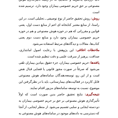
مصنوعی بر حق حریم خصوصی بیماران وجود دارد، ترسیم شده
است
.
روش:
روش تحقیق حاضر از نوع توصیفی ـ تحلیلی است. در این
راستا، از منابع معتبر کتابخانه ای اعم از منابع دست اول، یعنی
قوانین و مقرراتی که هم در حوزه هوش مصنوعی و هم در حوزه
حریم خصوصی بیماران وجود دارد و منابع دست دوم یعنی
کتاب‌ها، مقالات و دیدگاه‌های مرتبط استفاده می‌شود
.
ملاحظات اخلاقی:
این پژوهش با رعایت اصول امانتداری،
صداقت، پرهیز از سرقت علمی و دقت تنظیم شده است
.
یافته‌ها:
حریم
خصوصی بیماران، جزء حقوق بنیادین بیماران تلقی
می‌شود که صرفاً در صورت مجوز قانونی یا قضایی قبال نقض
است و از این رو، توسعه‌دهندگان
سامانه‌های هوش مصنوعی
قابل کاربرد در فعالیت‌های بیمارستانی، باید با در نظرگرفتن این
موضوع، نسبت به توسعه سامانه‌های مزبور اقدام نمایند.
نتیجه‌گیری:
نتایج تحقیق حاضر بدین صورت است که اولاً
تأثیرگذاری هوش مصنوعی بر حق بر حریم خصوصی بیماران به
دو دسته ایجابی و سلبی تقسیم می‌شود. از منظر ایجابی، از آنجا
که دسترسی به داده‌های موجود در سامانه‌های هوش مصنوعی به