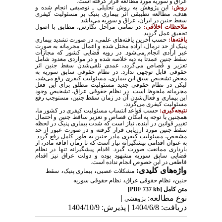
عراق و سوریه مورد مطالعه قرار گرفته است
.
روش:
این پژوهش به روش تحلیلی ـ توصیفی انجام‌ شده و
هدف، مطالعه تطبیقی اثر بیماری پنیک بر مسئولیت کیفری
سقط جنین در ایران، عراق و سوریه می‌باشد
.
ملاحظات اخلاقی:
در تمامی مراحل نگارش، مطابق با اصول
تحقیق عمل گردید.
یافته‌ها:
حسب آخرین یافته‌های علمی، در صورت تشدید بیماری
پنیک از حد نرمال، اراده مختل شده و اعمال مجرمانه به صورت
غیر ارادی انجام می‌شود. در رویه قضایی کشور که مجازات
سقط جنین عمدتاً به دیه خلاصه شده و در مواردی معدود شامل
تعزیر و قصاص می‌گردد، عمدی تلقی‌شدن سقط جنین اثر
حقوقی قابل ‌توجهی ندارد. در نظام حقوقی سابق سوریه به
محض تشخیص سبق این بیماری، مسئولیت کیفری رفع می‌شد،
لیکن در نظام حقوقی جدید مسئولیت مطلق برای این فعل
مجرمانه ملحوظ است. در نظام حقوقی عراق، تشخیص وجود
این بیماری و فعال‌شدن آن در زمان سقط جنین، مستوجب رفع
مسئولیت کیفری می‌گردد.
نتیجه‌گیری:
حسب قواعد انتساب مسئولیت کیفری در کشور ما،
همچنین با توجه به امکان قصاص و تعزیر ساقط جنین و احتمال
تغییر قوانین در آینده، نیاز است که شدت بیماری پنیک در لحظه
سقط جنین مورد ارزیابی قرار گرفته و در صورت عبور از حد
مشخص، مسئولیت کیفری مادر جنین به طور کامل رفع گردد.
به عنوان اقدامی پیشگیرانه نیاز است که تا زمان افاقه مادر، از
بارداری ممانعت صورت گیرد. اقدام پیشگیرانه تنها در نظام
قضایی سابق سوریه مشهود بوده و دولت عراق نیز اقدام
قاطعی در این خصوص انجام نداده است.
واژه‌های کلیدی:
،
،
مشکلات عصبی
بیماری پنیک
سقط
،
،
جنین
نظام حقوقی عراق
نظام حقوقی سوریه
متن کامل
[PDF 737 kb]
نوع مطالعه:
|
پژوهشي
دریافت: 1404/6/8 | پذیرش: 1404/10/9