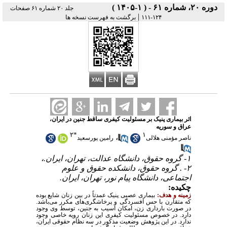
دوره ۲۰، شماره ۶۱ - ( ۱-۱۴۰۵ )
جلد ۲۰ شماره ۶۱ صفحات
|
۱۲۴-۱۱۱
برگشت به فهرست نسخه ها
اثر بیماری پنیک بر مسئولیت کیفری ساقط‌ جنین در ایران،
عراق و سوریه
۲
*
۱
،
ناصر مؤمنی هلالی
رامین پورسعید
۱- گروه حقوق، دانشگاه عدالت، تهران، ایران.،
۲- . گروه حقوق، دانشکده حقوق و علوم
اجتماعی، دانشگاه پیام نور، تهران، ایران.
چکیده:
زمینه و هدف:
بیماری عصبی پنیک عمدتاً در بین زنان شایع بوده
که متقارن با حس افسردگی و پرخاشگری‌های مکرر می‌باشد.
در صورت بارداری زن، امکان آسیب به جنین، توسط وی وجود
دارد. در خصوص مسئولیت کیفری این زنان رویه خاصی وجود
ندارد. در این پژوهش وضعیت مذکور در سه ‌نظام حقوقی ایران،