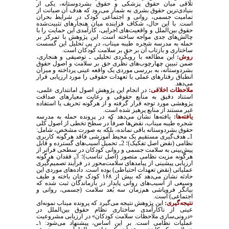
تلاقی میان حقوق پزشکی و حقوق بشردوستانه، یکی از
بنیادی‌ترین حقوق بشری به ‌شمار می‌رود که هدف آن صیانت از
تمامیت جسمی، روانی و اجتماعی کودک در شرایط بحران
است. با این حال، شکاف فزاینده میان هنجارهای تثبیت‌شده
حقوق بین‌الملل و واقعیت‌های اجرایی، کارآمدی این حمایت را با
چالش‌های جدی مواجه ساخته است. این پژوهش با تمرکز بر
حمله به مدرسه شجره طیبه میناب، در پی تحلیل این گسست
ساختاری و بازتاب آن بر حق بر سلامت کودکان است.
روش:
این مطالعه با رویکردی تحلیلی ـ توصیفی و هنجاری،
ضمن تبیین چهارچوب‌های نظری حق بر سلامت و اصول حقوق
بشردوستانه، به بررسی موردی یک واقعه عینی پرداخته و میزان
انطباق رفتارهای عملی با تعهدات حقوقی را مورد ارزیابی قرار
می‌دهد.
ملاحظات اخلاقی:
در انجام این پژوهش اصول امانتداری علمی،
استناد دقیق به منابع حقوقی و رعایت معیارهای صداقت
پژوهشی مورد توجه قرار گرفته و از هرگونه تحریف یا استفاده
غیر مستند از منابع پرهیز شده است.
یافته‌ها:
یافته‌ها نشان می‌دهد که در پرونده حمله به مدرسه
شجره طیبه میناب، نقض‌ها صرفاً در سطح تخطی از اصول کلی
حقوق بشردوستانه باقی نمانده، بلکه به‌ صورت مشخص، شامل:
1ـ
هدف‌گیری مستقیم یک محیط آموزشی فاقد هرگونه کاربری
نظامی (نقض اصل تفکیک)؛ 2ـ
تحمیل آسیب‌های گسترده و قابل
پیش‌بینی به سلامت جسمی و روانی کودکان در سطحی فراتر از
هرگونه مزیت نظامی متصور (
اصل
تناسب)؛ 3ـ
فقدان هرگونه
ارزیابی پیشینی از پیامدهای سلامت‌محور در فرآیند تصمیم‌گیری
عملیاتی (نقض تعهدات احتیاطی) بوده است. داده‌های موردی این
حادثه نشان می‌دهد که بیش از
۱۶۸
کودک جان باخته و طیف
وسیعی از آسیب‌های روانی پایدار در بازماندگان ثبت شده که
بیانگر فروپاشی هم‌زمان سه بُعد سلامت (جسمی، روانی و
اجتماعی) است.
نتیجه‌گیری:
این پژوهش نتیجه می‌گیرد که پرونده میناب نمونه‌ای
عینی از ناکارآمدی ساختاری نظام حقوق بین‌الملل در
«درونی‌سازی ملاحظات سلامت کودکان» در ارزیابی مشروعیت
عملیات نظامی است. بر این اساس، پیشنهاد می‌شود:
۱ـ