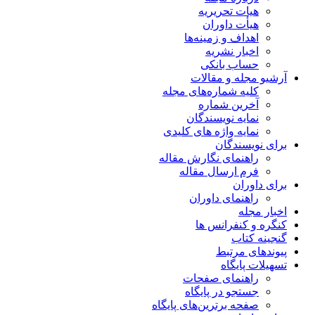
هیات تحریریه
هیأت داوران
اهداف و زمینه‌ها
اخبار نشریه
حساب بانکی
آرشیو مجله و مقالات
کلیه شماره‌های مجله
آخرین شماره
نمایه نویسندگان
نمایه واژه های کلیدی
برای نویسندگان
راهنمای نگارش مقاله
فرم ارسال مقاله
برای داوران
راهنمای داوران
اخبار مجله
کنگره و کنفرانس ها
گنجینه کتاب
پیوندهای مرتبط
تسهیلات پایگاه
راهنمای صفحات
جستجو در پایگاه
صفحه برترین‌های پایگاه