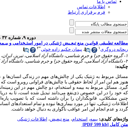
تماس با ما
اطلاعات تماس
فرم برقراری ارتباط
دوره ۹، شماره ۳۲ - ( بهار ۱۳۹۴ )
مطالعه تطبیقی قوانیـن منع تبعـیض ژنتیکی در امور استـخدامی و بیـمه
۲
*
۱
ریحانه دروگری
،
پیمان حکیم زاده خوئی
۱- گروه حقوق جزا و جرم شناسی، دانشگاه آزاد اسلامی، تبریز، ایران،
۲- دانشگاه آزاد اسلامی، گروه حقوق جزا و جرم شناسی، دانشگاه آزاد اسلامی واحد علوم و تحقیقات آذربایجان شرقی، تبریز، ایران
چکیده:
مسائل مربوط به ژنتیک یکی از چالش‌های مهم در زندگی انسان‌ها و
هنوز هم این امر از لحاظ حقوقی با چالش‌های فراوانی روبرو است ک
گیرد. مسائل مربوط به بیمه و استخدام، دو چالش مهم در این زمینه‌ا
که خود را در این خصوص ذی‌نفع می‌دانند تبدیل شده است، تا به دری
چنین مشکلاتی، قانونگذاران را بر‌آن داشته است که با تصویب پاره‌ا
اطلاعات ژنتیکی، تنها در مورد بیماری‌ها نبوده و تمام استعدادهای انسا
گردد و عدم انجام این امر عواقب ناگواری به دنبال خواهد داشت.
واژه‌های کلیدی:
بیمه
،
استخدام
،
منع تبعیض
،
اطلاعات ژنتیکی
متن کامل
[PDF 599 kb]