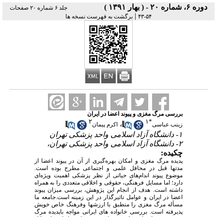
دوره ۶، شماره ۲۰ - ( بهار ۱۳۹۱ )
جلد ۶ شماره ۲۰ صفحات
|
۵۴-۴۳
برگشت به فهرست نسخه ها
بررسی مرگ مغزی و پیوند اعضا در ایران
۲
۱
*
،
زینب عباسی
اکرم پیمان
۱- دانشگاه آزاد اسلامی واحد پزشکی تهران
۲- دانشگاه آزاد اسلامی واحد پزشکی تهران،
چکیده:
پدیده مرگ مغزی و امکان بهره‌گیری از آن در پیوند اعضا از
مدتها قبل در محافل علمی و اجتماعی مطرح بوده است.
موضوع پیوند اندام‌های حیاتی از نظر پزشکی اهمیت ویژه‌ای
دارد؛ اما مسایل فرهنگی، حقوقی و اخلاقی متعددی را به همراه
داشته است. هدف از انجام این پژوهش، بررسی میزان پیوند
اعضا در ایران و عوامل تاثیرگذار در این زمینه است.جامعه ما
مسأله مرگ مغزی را منطبق با ارزشها وفرهنگ خاص خویش
پذیرفته است. بررسی خانواده های ایرانی مواجه باپدیده مرگ