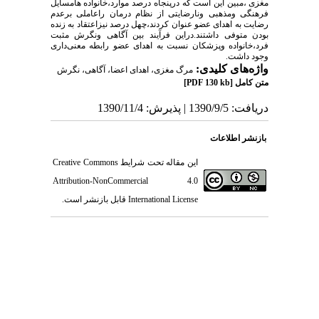
مغزی ،مبین این است که درپنجاه درصد موارد،خانواده هامسایل
فرهنگی ومذهبی ونارضایتی از نظام درمان راعاملی برعدم
رضایت به اهدای عضو عنوان کردند،چهل درصد نیزاعتقاد به زنده
بودن متوفی داشتند.دراین فرآیند بین آگاهی ونگرش مثبت
فرد،خانواده وپزشکان نسبت به اهدای عضو رابطه معنی‌داری
وجود داشت.
واژه‌های کلیدی:
مرگ مغزی، اهدای اعضا، آگاهی، نگرش
متن کامل
[PDF 130 kb]
دریافت: 1390/9/5 | پذیرش: 1390/11/4
بازنشر اطلاعات
این مقاله تحت شرایط
Creative Commons
Attribution-NonCommercial 4.0
International License
قابل بازنشر است.