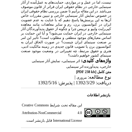
نیست، اما در عمل و در مواردی، حمایت‌های به عمل‌آمده از آثار
سینمایی خارجی در نظام حقوقی ایران فراتر از قانون موصوف
می‌باشد. در این مقاله برآنیم تا ضمن بررسی نظام حقوقی ایران
در خصوص نمایش آثار سینمایی خارجی و تبیین مقررات خاص
آن‌ها به این پرسش‌ها پاسخ دهیم که با عنایت به عدم عضویت
ایران در کنوانسیون برن، رم و سایر معاهدات مانند معاهده
کپی‌رایت وایپو و تریپس چرا و چگونه از حقوق پدیدآورندگان آثار
سینمایی خارجی در ایران حمایت می‌شود؟ و آیا این حمایت بر
اساس معیارهای موجود منطقی و مطلوب است؟ تأثیر این امر
بر صنعت سینمای ایران چیست؟ در صورت الحاق ایران به
کنوانسیون برن یا تصویب قانون جدیدی در زمینه مالکیت ادبی،
هنری و حقوق مرتبط، چه تغییراتی در وضعیت موجود صنعت
سینمای کشور خواهیم داشت؟
واژه‌های کلیدی:
،
اثر سینمایی
نمایش آثار سینمایی
،
خارجی
پدیدآورنده اثر سینمایی
متن کامل
[PDF 238 kb]
نوع مطالعه:
|
مروری
دریافت: 1392/3/29 | پذیرش: 1392/5/16
بازنشر اطلاعات
این مقاله تحت شرایط
Creative Commons
Attribution-NonCommercial 4.0
International License
قابل بازنشر است.