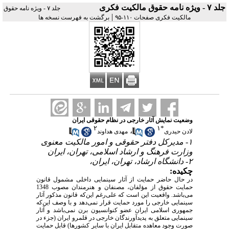
جلد ۷ - ویژه نامه حقوق مالکیت فکری
جلد ۷ - ویژه نامه حقوق
|
مالکیت فکری صفحات ۱۱۰-۹۵
برگشت به فهرست نسخه ها
وضعیت نمایش آثار خارجی در نظام حقوقی ایران
۲
۱
*
،
لادن حیدری
مهدی هداوند
۱- مدیرکل دفتر حقوقی و امور مالکیت معنوی
وزارت فرهنگ و ارشاد اسلامی، تهران، ایران
۲- دانشگاه ارشاد، تهران، ایران،
چکیده:
در حال حاضر حمایت از آثار سینمایی داخلی مشمول قانون
حمایت حقوق از مؤلفان، مصنفان و هنرمندان مصوب 1348
می‌باشد. واقعیت این است که علی‌رغم این‌که قانون مذکور آثار
سینمایی خارجی را مورد حمایت قرار نمی‌دهد و با وصف این‌که
جمهوری اسلامی ایران عضو کنوانسیون برن نمی‌باشد و آثار
سینمایی متعلق به پدیدآورندگان خارجی در قلمرو ایران (جزء در
صورت وجود معاهده متقابل ایران با سایر کشورها) قابل حمایت