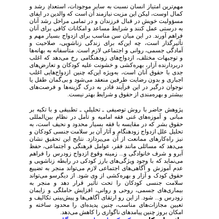
مهم‌ترین امتیاز انسان نسبت به سایر موجودات، استعدادِ رشد و
کمال اوست، لیکن این مزیت نیازمند آن است که والدین در ایفای
مسؤولیت خویش در قبال فرزندان و در تمامی مراحل رشد آنان
به درستی عمل کنند و شرایط مساعد و امکانات کافی برای آنان
فراهم آورند. در این میان سن مناسب برای ازدواج بسیار مهم و
تأثیرگذار است، چه این‌که برای زندگی زناشویی، صلاحیت و
آمادگی جسمی، روانی و اجتماعی لازم است. متأسفانه به بهانه‌ها
و توجیهات مختلف، ازدواج‌های زودهنگامی رخ می‌دهد که اغلب
دربردارنده آزار، بهره‌کشی و خشونت علیه کودکان و تعارض‌های
جدی با حقوق آنان است، به‌ویژه این‌که چنین ازدواج‌هایی اغلب
اجباری و بدون رضایت طرفین منعقد می‌شود و بی‌گمان طفل یا
نوجوان درگیر در این فرآیند قادر به درک گزینه‌ها و فرصت‌های
بیشتر و بهره‌مندی از حقوق و شرایط بهتر نیست.
پژوهش حاضر با روش توصیفی ـ تحلیلی ـ تطبیقی و با تکیه بر
مبانی و آموزه‌های غنی فقه امامیه و تأمل در نظام بین‌المللی
حقوق بشر که در مقایسه با فقه بسیار محدود و نحیف است، به
تحلیل علل ازدواج زودهنگام و آثار آن بر سلامت جنسی کودکان و
نیز را‌ه‌کارهای ممانعت از آن می‌پردازد. نتایج این تحقیق نشان
می‌دهد که مسائلی مانند فقر، عوامل فرهنگی و اجتماعی، حفظ
آبرو و شرف خانوادگی و... زمینه وقوع ازدواج زودرس را فراهم
می‌نماید که با وجود ویژگی‌های ‌بارز کودکی در رابطه زناشویی و
عدم آموزش و آگاهی‌های اجتماعی لازم می‌تواند منجر به تضییع
حقوق کودک و آزار و بهره‌کشی از وی شود. از دیگرسو می‌تواند
سلامت جنسی کودکان را تحت تأثیر قرار دهد و منجر به
بیماری‌های جسمی، روحی و روانی، افزایش حاملگی و زایمان
زودرس و... شود. از این رو ارتقای آگاهی‌ها و پیش‌بینی تکالیف و
تعیین مجازات‌های مناسب، چنین پدیده‌ای را محدود ساخته و
امکان بروز چنین پیامدهای ناگواری را کاهش می‌دهد.