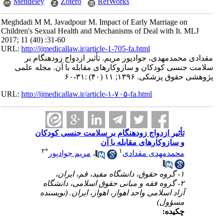
Mendeley
Zotero
RefWorks
Meghdadi M M, Javadpour M. Impact of Early Marriage on
Children's Sexual Health and Mechanisms of Deal with It. MLJ
2017; 11 (40) :31-60
URL:
http://ijmedicallaw.ir/article-1-705-fa.html
مقدادی محمدمهدی، جوادپور مریم. تأثیر ازدواج زودهنگام بر
سلامت جنسی کودکان و سازوکارهای مقابله با آن. مجله علمی
پژوهشی حقوق پزشکی. ۱۳۹۶; ۱۱ (۴۰) :۳۱-۶۰
URL:
http://ijmedicallaw.ir/article-۱-۷۰۵-fa.html
تأثیر ازدواج زودهنگام بر سلامت جنسی کودکان
و سازوکارهای مقابله با آن
۲
*
۱
محمدمهدی مقدادی
،
مریم جوادپور
۱- گروه حقوق، دانشگاه مفید، قم، ایران،
۲- گروه فقه و مبانی حقوق اسلامی، دانشگاه
آزاد اسلامی واحد اهواز، اهواز، ایران. (نویسنده
مسؤول)
چکیده: