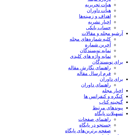
هیات تحریریه
هیأت داوران
اهداف و زمینه‌ها
اخبار نشریه
حساب بانکی
آرشیو مجله و مقالات
کلیه شماره‌های مجله
آخرین شماره
نمایه نویسندگان
نمایه واژه های کلیدی
برای نویسندگان
راهنمای نگارش مقاله
فرم ارسال مقاله
برای داوران
راهنمای داوران
اخبار مجله
کنگره و کنفرانس ها
گنجینه کتاب
پیوندهای مرتبط
تسهیلات پایگاه
راهنمای صفحات
جستجو در پایگاه
صفحه برترین‌های پایگاه