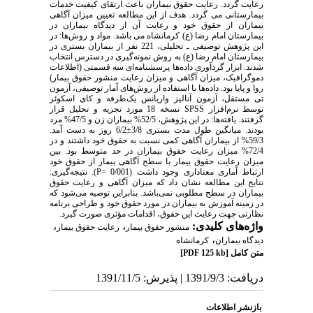
رعایت گردد. رعایت حقوق بیماران باعث ارتقای کیفیت خدمات
بیمارستانی می گردد. هدف از این مطالعه تعیین میزان آگاهی
بیماران از حقوق خود و رعایت آن از دیدگاه بیماران در
بیمارستان امام رضا (ع) کرمانشاه می باشد. مواد و روش‌ها: در
این پژوهش توصیفی ـ تحلیلی، 221 نفر از بیماران بستری در
بیمارستان امام رضا (ع) به روش نمونه‌گیری در دسترس انتخاب
شدند. ابزار گردآوری داده‌ها پرسشنامه‌ای سه قسمتی (اطلاعات
دموگرافیک، میزان آگاهی و میزان رعایت منشور حقوق بیمار)
روا و پایا بود. داده‌ها با استفاده از روش‌های آمار توصیفی، آزمون
تی مستقل، آزمون آنالیز واریانس یک‌طرفه و کای اسکوئر
توسط نرم‌افزار SPSS نسخه 18 مورد تجزیه و تحلیل قرار
گرفتند. یافته‌ها: در این پژوهش، 52/5% بیماران زن و 47/5% مرد
بودند. میانگین طول مدت بستری 3/8±6/2 روز به دست آمد.
59/3% از بیماران آگاهی کمی نسبت به حقوق خود داشتند و در
72/4% میزان رعایت حقوق بیماران در حد متوسط بود. بین
میزان رعایت حقوق بیمار با سطح آگاهی بیمار از حقوق خود
ارتباط آماری معناداری وجود داشت (0/001 =P). نتیجه‌گیری:
نتایج این مطالعه نشان داد که میزان آگاهی و رعایت حقوق
بیماران در سطح مطلوبی نمی‌باشد. بنابراین توصیه می‌شود که
در زمینه آموزش به بیماران در مورد حقوق خود و طراحی برنامه
نظارتی جهت رعایت این حقوق، اقدامات مؤثری صورت گیرد.
واژه‌های کلیدی:
،
،
منشور حقوق بیمار
رعایت حقوق بیمار
،
دیدگاه بیماران
کرمانشاه
متن کامل
[PDF 125 kb]
دریافت: 1391/9/3 | پذیرش: 1391/11/5
بازنشر اطلاعات