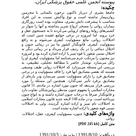
پیوسته انجمن علمی حقوق پزشکی ایران،
چکیده:
جامعۀ بشری از دیرباز تاکنون برخورد یکسانی با مجرمین
روان‌بیمار نداشته است و نوع واکنش نسبت به این افراد
متناسب با پیشرفت دانش بشری، متفاوت بوده است روزگاری
بیماران روانی را مسخر ارواح شریر پنداشته و آنها را سوار بر
کشتی‌های روانۀ رودهای اروپایی می‌کردند تا به جستجوی عقل و
خرد بروند. اما امروزه در برخی جوامع عقیده چنین است که
اختلالات روانی، مانع مسؤولیت کیفری می‌شوند و نه رافع
مسؤولیت کیفری. قانونگذار کشور ما نیز در زمانی جنون و
اختلال دماغی را در یک ردیف قرار می‌داد و در زمانی دیگر به
اختلال نسبی شعور یا قوه تمیز یا اراده اشاره کرده بود و امروزه
نیز مجنون را مرتکب جرم می‌شناسد اما مسؤولیت کیفری او را
زائل می‌سازد. نوشتار حاضر با مطالعۀ تحلیلی، تطبیقی، به
بررسی این مسئله می‌پردازد که اختلالات روانی طیف وسیعی
هستند که بعضی مصادیق آنها فرد را فاقد مسؤولیت و در برخی
مصادیق فرد را دارای مسؤولیت نسبی می‌سازد ودر پاره‌ای از
مصادیق برفرد تأثیر نمی‌گذارد. همچنین این مسئله را مورد
بررسی قرار می‌دهد که جنون مورد اشاره در ماده‌ی 51 قانون
مجازات اسلامی با مفهوم جنون مدنظر روانپزشکان تفاوت دارد
و قانونگذار صرفاً به درجات جنون اشاره داشته و به انواع جنون
نپرداخته است. و در ماده 148 لایحه جدید قانون مجازات اسلامی
به اختلالات تام تمیز و اراده اشاره گردیده، ولی به اختلالات
نسبی قوه شعور یا اراده اشاره نشده است.
واژه‌های کلیدی:
،
،
،
جنون
مسؤولیت کیفری
عقل
اختلالات
روانی
متن کامل
[PDF 245 kb]
دریافت: 1391/8/10 | پذیرش: 1391/10/3