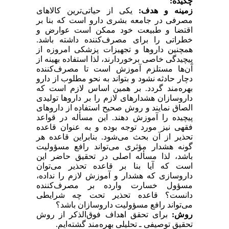
چکیده:
زمینه و هدف:
یکی از حیاتی‌ترین کالاهای
مصرفی در جامعه بشری دارو است که بنا بر
اقتضا و طبیعت خود ممکن است عوارض و
خطراتی را برای مصرف‌کننده داشته باشد.
همچنین داروها و تجهیزات پزشکی امروزه از
پیچیدگی خاصی برخوردارند، لذا استفاده بهینه از
آن‌ها مستلزم آموزش است تا مصرف‌کننده
دچار حادثه نشود و بتواند به نحو مطلوب از دارو
بهره‌مند گردد. بر همین اساس لازم است که
داروسازان هشدارهای لازم را بر داروها تولیدی
الصاق نمایند و روش صحیح استفاده از داروهای
پیچیده را آموزش دهند. این مسأله در قواعد
فقهی نیز مورد توجه بوده و به عنوان قاعده
تحذیر از آن بحث می‌شود. بنابراین قاعده هر
گونه هشدار مؤثری می‌تواند رافع مسؤولیت
باشد، لذا مسأله اصلی در تحقیق حاضر این
است که آیا بنا بر قاعده تحذیر می‌توان
داروسازی که هشدار و آموزش لازم را نداده،
مسؤول خسارت وارده بر مصرف‌کننده
دانست؟ قاعده تحذیر تحت چه شرایطی
می‌تواند رافع مسؤولیت داروسازان باشد؟
روش:
برای تحقق اهداف فوق‌الذکر از روش
تحقیق توصیفی ـ تحلیلی بهره‌مند گشته‌ایم.