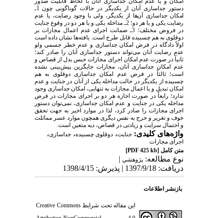
امکان و یا عدم امکان جداسازی آنان با لحاظ قابلیت صدور
دستور جداسازی آنان از یکدیگر در حالات گوناگونی
چون 1ـ
امکان جداسازی آن‌ها از یکدیگر، ولی با وجود رضایت، یا عدم
رضایت یکی و یا هر دو؛ 2ـ
مداخله یکی و یا هر دو در وقوع جنایت
در فروض مختلف؛ 3ـ ضمانت اجرای عدم اعمال مجازات بر
دوقلوی به هم چسبیده قابل طرح است. یافته‌ها نشان داده است
اولاً دادگاه در فرض امکان جداسازی و عدم خطر جسمی ولو
عدم رضایت آنان می‌تواند دستور جداسازی آنان را صادر کند؛
ثانیاً در صورت عدم امکان اجرای مجازات حبس بدل از قصاص و
عدم امکان جداسازی آنان، مجازات جایگزین پیش‌بینی نشده
است؛ ثالثاً در فرض عدم امکان جداسازی دوقلوی به هم
چسبیده از یکدیگر در حالت مداخله یکی از آنان در جنایت و عدم
امکان تبدیل و یا اعمال مجازات به تنهایی، امکان جداسازی وجود
ندارد؛ رابعاً در صورت اجازه هر دو بر اجرای مجازات در فرض
مداخله یکی در جنایت و عدم امکان جداسازی، نمی‌توان دستور
اجرای مجازات را صادر کرد، لذا در موارد اخیر به جهت تحقق
خوف و تغریر و حرج به نفس دیگری همچون موارد عسر مماثلث
و احتمال سرایت و زیادتی در قصاص، دیه متعین است.
واژه‌های کلیدی:
،
،
،
جنایت
دوقلوی چسبیده
جداسازی
اجرای مجازات
متن کامل
[PDF 425 kb]
نوع مطالعه:
|
پژوهشي
دریافت: 1397/9/18 | پذیرش: 1398/4/15
بازنشر اطلاعات
این مقاله تحت شرایط
Creative Commons
Attribution-NonCommercial 4.0