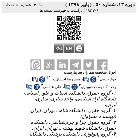
دوره ۱۳، شماره ۵۰ - ( پاییز ۱۳۹۸ )
جلد ۱۳ شماره ۵۰ صفحات
|
۲۰۹-۱۹۳
برگشت به فهرست نسخه ها
احوال شخصیه بیماران سرمازیست
۲
*
۱
،
،
جواد حبیبی
سید رضا احسان‌پور
۴
۳
،
رجب گلدوست جویباری
علی عباسی
۱- گروه حقوق، دانشکده ادبیات و علوم انسانی،
دانشگاه آزاد اسلامی، واحد ساری، ساری،
ایران،
۲- گروه حقوق، دانشگاه شاهد، تهران، ایران.
(نویسنده مسؤول)
۳- گروه حقوق جزا و جرم‌شناسی، دانشکده
حقوق، دانشگاه شهید بهشتی، تهران، ایران،
۴- گروه پاتولوژی، دانشکده پزشکی دانشگاه