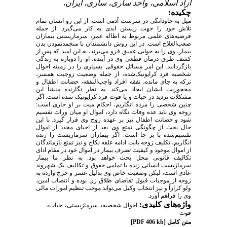
آزاد اسلامی، واحد ساری، ساری، ایران،
چکیده:
میل به جاودانگی در سرشت آدمی است. از این رو انسان تمام
تلاش خود را جهت زیستن ابدی به کار می‌گیرد. از جمله
فرضیه‌های علمی مربوط به اطاله عمر، سرمازیستی بیماران
صعب‌العلاج است. در این روش دانشمندان با منجمدنمودن بدن
بیمار، وی را به خوابی عمیق فرو می‌برند، به این امید که پس از
کشف طرق درمان قطعی وی در آینده، او را دوباره به زندگی
بازگردانند. این امر مسائل حقوقی بسیاری را در زمینه احوال
شخصیه فرد کرایونیک‌شده، از جمله وضعیت زوجیت همسر،
ترکه به جای مانده، نفقه افراد واجب‌النفقه، حضانت اطفال و
محجوریت ایشان ایجاد می‌کند. به نظر نگارنده منشأ این
مشکلات تردید در حیات و یا فوت فرد کرایونیک شده است. اگر
چنین شخصی را مرده انگاریم، احکام میت بر او جاری است:
زوجه وی باید عده وفات نگاه دارد، اموال او میان وراث تقسیم
شود و حضانت اطفال نیز بر عهده زوج وی قرار گیرد. با این
حال بحث از چگونگی تمتع وی بعد از احیای مجدد از اموال
تقسیم‌شده پا بر جا است. اگر بیماران سرمازیست را زنده
انگاریم، تکلیف زوجه بابت ادامه علقه نکاح و نیز تمتع بازماندگان
از اموال موجود و کیفیت تصرف بیمار در اموال خود در مقام ادای
تکالیف قانونی محل بحث خواهد بود. به نظر ما بیمار
سرمازیست انسانی زنده با تمامی حقوق و تکالیف یک شهروند
عادی است، لیکن وضعیت خاص وی بدلیل عسر و حرج وارده به
زوجه از موجبات قبول تقاضای طلاق زن بوده و انتصاب امین،
ولو کراراً و نیز انتخاب وکیل می‌تواند موجب تنظیم امورات مالی
وی را فراهم آورد.
واژه‌های کلیدی:
،
،
،
احوال شخصیه
سرمازیستی
حیات
فوت
متن کامل
[PDF 406 kb]