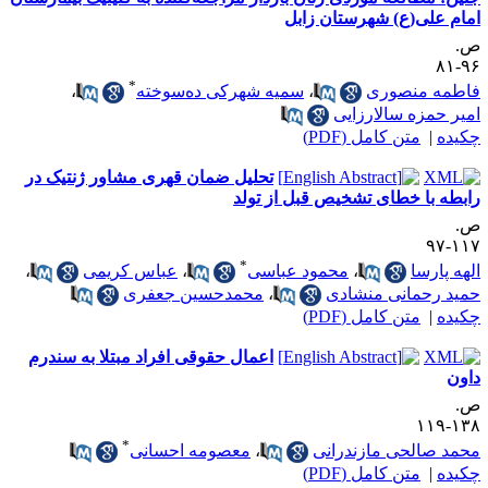
مام علی(ع) شهرستان زابل
.
۹۶-
*
اطمه منصوری
،
سمیه شهرکی ده‌سوخته
،
میر حمزه سالارزایی
کیده
|
متن کامل (PDF)
تحلیل ضمان قهری مشاور ژنتیک در
ابطه با خطای تشخیص قبل از تولد
.
۱۱۷-
*
لهه پارسا
،
محمود عباسی
،
عباس کریمی
،
مید رحمانی منشادی
،
محمدحسین جعفری
کیده
|
متن کامل (PDF)
اعمال حقوقی افراد مبتلا به سندرم
اون
.
۱۳۸-۱
*
حمد صالحی مازندرانی
،
معصومه احسانی
کیده
|
متن کامل (PDF)