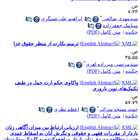
.
۳۳
*
یدمهدی صالحی
،
ابراهیم علی‌عسگری
،
یامک جعفرزاده
کیده
|
متن کامل (PDF)
ترمیم بکارت از منظر حقوق جزا
.
۵۵-
*
یدمرتضی میرزاده اهری
کیده
|
متن کامل (PDF)
واکاوی حکم ارث حمل در طیف
کنیک‌های نوین باروری
.
۷۹-
*
مید مسجد سرائی
،
اعظم نظری
کیده
|
متن کامل (PDF)
ارزیابی ارتباط بین میزان آگاهی زنان
اردار از مقررات فقهی و حقوقی و نگرش آنان به اسقاط عمدی
نین: مطالعه موردی زنان باردار مراجعه‌کننده به کلینیک بیمارستان