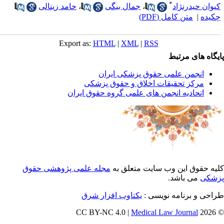
*
یوان حیدرنژاد
،
جمال بیگی
،
حامد زینالی
کیده
|
متن کامل (PDF)
Export as:
HTML
|
XML
|
RSS
یگاه های مرتبط
انجمن علمی حقوق پزشکی ایران
مرکز تحقیقات اخلاق و حقوق پزشکی
اتحادیه انجمن های علمی گروه حقوق ایران
یه حقوق این وب سایت متعلق به
مجله علمی پژوهشی حقوق
شکی
می باشد.
احی و برنامه نویسی :
یکتاوب افزار شرق
Medical Law Journal
© 202