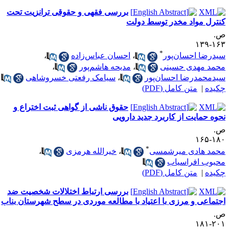
بررسی فقهی و حقوقی ترانزیت تحت
نترل مواد مخدر توسط دولت
.
۱۶۳-۱
*
یدرضا احسان‌پور
،
احسان عباس‌زاده
،
حمد مهدی حسینی
،
مدیحه هاشم‌پور
،
یدمحمدرضا احسان‌پور
،
سیامک رفعتی خسروشاهی
کیده
|
متن کامل (PDF)
حقوق ناشی از گواهی‌ ثبت اختراع و
حوه حمایت از کاربرد جدید دارویی
.
۱۸۰-۱
*
حمد هادی میرشمسی
،
خیرالله هرمزی
،
حبوب افراسیاب
کیده
|
متن کامل (PDF)
بررسی ارتباط اختلالات شخصیت ضد
جتماعی و مرزی با اعتیاد با مطالعه موردی در سطح شهرستان بناب
.
۲۰۱-۱