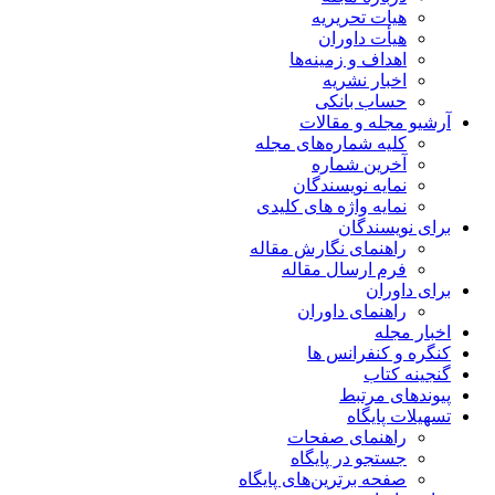
هیات تحریریه
هیأت داوران
اهداف و زمینه‌ها
اخبار نشریه
حساب بانکی
آرشیو مجله و مقالات
کلیه شماره‌های مجله
آخرین شماره
نمایه نویسندگان
نمایه واژه های کلیدی
برای نویسندگان
راهنمای نگارش مقاله
فرم ارسال مقاله
برای داوران
راهنمای داوران
اخبار مجله
کنگره و کنفرانس ها
گنجینه کتاب
پیوندهای مرتبط
تسهیلات پایگاه
راهنمای صفحات
جستجو در پایگاه
صفحه برترین‌های پایگاه