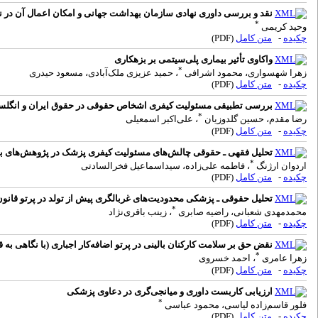
نقد و بررسی داوری نهادی سازمان بهداشت جهانی و امکان اعمال آن در 
*
وحید کریمی
چکیده
-
متن کامل
(PDF)
واکاوی تأثیر بیماری پلی‌سیتمی بر بزهکاری
*
زهرا شهسواری، محمود اشرافی
، حمید عزیزی ملک‌آبادی، مسعود حیدری
چکیده
-
متن کامل
(PDF)
بررسی تطبیقی مسئولیت کیفری اشخاص حقوقی در حقوق ایران و انگلستان
*
رضا مقدم، حسین گلدوزیان‌
، علی‌اکبر اسمعیلی
چکیده
-
متن کامل
(PDF)
تحلیل فقهی ـ حقوقی چالش‌های مسئولیت کیفری پزشک در پژوهش‌های با
*
اردوان ارژنگ
، فاطمه علی‌زاده، سیداسماعیل فخرالسادتی
چکیده
-
متن کامل
(PDF)
تحلیل حقوقی ـ پزشکی محدودیت‌های غربالگری پیش از تولد در پرتو قانون
*
محمدمهدی شعبانی، راضیه صابری
، زینب باقری‌نژاد
چکیده
-
متن کامل
(PDF)
نقض حق بر سلامت کارکنان بالینی در پرتو اضافه‌کار اجباری (با نگاهی به ق
*
زهرا عامری
، احمد خسروی
چکیده
-
متن کامل
(PDF)
ارزیابی کاربست داوری و میانجی‌گری در دعاوی پزشکی
*
فلور قاسم‌زاده لیاسی، محمود عباسی
چکیده
-
متن کامل
(PDF)