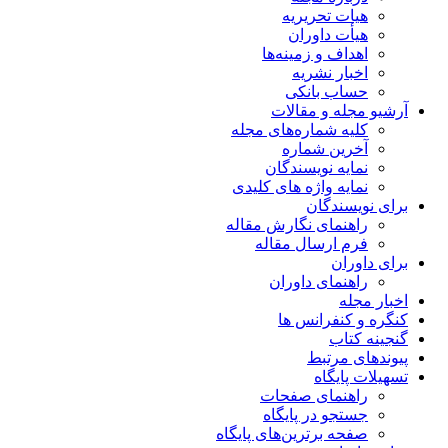
هیات تحریریه
هیأت داوران
اهداف و زمینه‌ها
اخبار نشریه
حساب بانکی
آرشیو مجله و مقالات
کلیه شماره‌های مجله
آخرین شماره
نمایه نویسندگان
نمایه واژه های کلیدی
برای نویسندگان
راهنمای نگارش مقاله
فرم ارسال مقاله
برای داوران
راهنمای داوران
اخبار مجله
کنگره و کنفرانس ها
گنجینه کتاب
پیوندهای مرتبط
تسهیلات پایگاه
راهنمای صفحات
جستجو در پایگاه
صفحه برترین‌های پایگاه