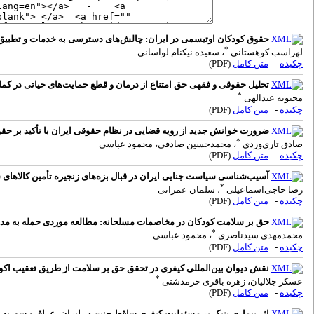
حقوق کودکان اوتیسمی در ایران: چالش‌های دسترسی به خدمات و تطبیق ب
*
لهراسب کوهستانی
، سعیده نیکنام لواسانی
چکیده
-
متن کامل
(PDF)
تحلیل حقوقی و فقهی حق امتناع از درمان و قطع حمایت‌های حیاتی در کما
*
محبوبه عبدالهی
چکیده
-
متن کامل
(PDF)
ضرورت خوانش جدید از رویه قضایی در نظام حقوقی ایران با تأکید بر ح
*
صادق تاری‌وردی
، محمدحسین صادقی، محمود عباسی
چکیده
-
متن کامل
(PDF)
آسیب‌شناسی سیاست جنایی ایران در قبال بزه‌های زنجیره تأمین کالاها
*
رضا حاجی‌اسماعیلی
، سلمان عمرانی
چکیده
-
متن کامل
(PDF)
حق بر سلامت کودکان در مخاصمات مسلحانه: مطالعه موردی حمله به مد
*
محمدمهدی سیدناصری
، محمود عباسی
چکیده
-
متن کامل
(PDF)
نقش دیوان بین‌المللی کیفری در تحقق حق بر سلامت از طریق تعقیب اکو
*
عسکر جلالیان، زهره باقری خرمدشتی
چکیده
-
متن کامل
(PDF)
اثر بیماری پنیک بر مسئولیت کیفری ساقط‌ جنین در ایران، عراق و سوریه