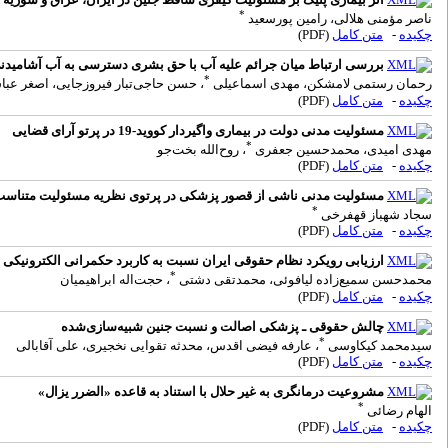
*
ناصر مؤمنی هلالی، رامین پورسعید
چکیده
-
متن کامل
(PDF)
بررسی ارتباط میان جرائم علیه آب با حق بشری دسترسی به آب آشامیدنی
*
رحمان رستمی لامشکن‌، مهدی اسماعیلی
، حسن حاجی‌تبار فیروزجایی، اصغر عب
چکیده
-
متن کامل
(PDF)
مسئولیت مدنی دولت در بیماری واگیردار کووید-19 در پرتو آرای قضایی
*
مهدی امیدی‌، محمدحسین جعفری
، روح‌الله بخت‌جو
چکیده
-
متن کامل
(PDF)
مسئولیت مدنی ناشی از قصور پزشکی در پرتوی نظریه مسئولیت متناسب
*
سجاد شهباز قهفرخی
چکیده
-
متن کامل
(PDF)
ارزیابی رویکرد نظام حقوقی ایران نسبت به کاربرد حکمرانی الکترونیکی 
*
محمدحسن سمیع‌زاده لیافوئی، محمدتقی دشتی
، حجت‌اله ابراهیمیان
چکیده
-
متن کامل
(PDF)
چالش حقوقی ـ پزشکی اصالت و نسبت جنین شبیه‌سازی‌شده
*
سیدمحمد کیکاوسی
، عارفه فیضی اقدس، محدثه تقوایی نخجیری، علی آقابالی
چکیده
-
متن کامل
(PDF)
مشروعیت درمانگری به غیر حلال با استناد به قاعده «الضرر یزال»
*
الهام رضائی
چکیده
-
متن کامل
(PDF)