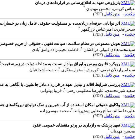
بازپژوهی تعهد به اطلاع‌رسانی در قراردادهای درمان
*
عباس کریمی، محسن مهدیان
چکیده
-
متن کامل
(PDF)
اثر توانایی حرفه‌ای زیان‌دیده بر مسئولیت حقوقی عامل زیان در خسارات
*
سنجر فخری، امیرعباس بزرگمهر
چکیده
-
متن کامل
(PDF)
هوش مصنوعی در نظام سلامت: صیانت فقهی ـ حقوقی از حریم خصوصی بی
*
سیدمحمدهادی قبولی درافشان
، فاطمه نجیب‌زاده وامق‌آبادی
چکیده
-
متن کامل
(PDF)
رویکرد قانون بورس و اوراق بهادار نسبت به مداخله دولت در زمینه قیمت
*
سیدامیراردلان نجفی، کوروش استوارسنگری
، خدیجه شجاعیان
چکیده
-
متن کامل
(PDF)
بررسی شرایط اقاله و تبدیل تعهد در قرارداد مادر جانشین، با نگاهی به 
*
سعید شیرمحمدی، علیرضا مظلومی رهنی
، فریبا پهلوانی
چکیده
-
متن کامل
(PDF)
واکاوی حقوقی امکان استفاده از آب شیرین و نمک تولیدی نیروگاه‌های هس
*
علیرضا سالم، صالح رضایی پیش‌رباط
، محمد موسی‌زاده
چکیده
-
متن کامل
(PDF)
تعهد پزشک به رازداری در پرتو مقتضای عمومی عقود
*
محسن مهدیان
چکیده
-
متن کامل
(PDF)