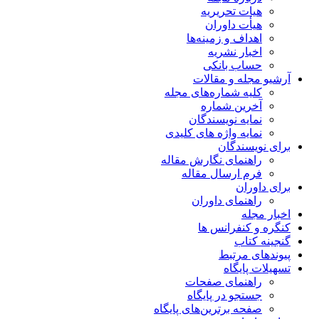
هیات تحریریه
هیأت داوران
اهداف و زمینه‌ها
اخبار نشریه
حساب بانکی
آرشیو مجله و مقالات
کلیه شماره‌های مجله
آخرین شماره
نمایه نویسندگان
نمایه واژه های کلیدی
برای نویسندگان
راهنمای نگارش مقاله
فرم ارسال مقاله
برای داوران
راهنمای داوران
اخبار مجله
کنگره و کنفرانس ها
گنجینه کتاب
پیوندهای مرتبط
تسهیلات پایگاه
راهنمای صفحات
جستجو در پایگاه
صفحه برترین‌های پایگاه