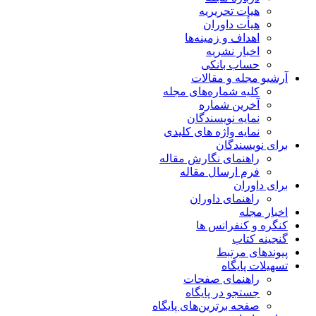
هیات تحریریه
هیأت داوران
اهداف و زمینه‌ها
اخبار نشریه
حساب بانکی
آرشیو مجله و مقالات
کلیه شماره‌های مجله
آخرین شماره
نمایه نویسندگان
نمایه واژه های کلیدی
برای نویسندگان
راهنمای نگارش مقاله
فرم ارسال مقاله
برای داوران
راهنمای داوران
اخبار مجله
کنگره و کنفرانس ها
گنجینه کتاب
پیوندهای مرتبط
تسهیلات پایگاه
راهنمای صفحات
جستجو در پایگاه
صفحه برترین‌های پایگاه