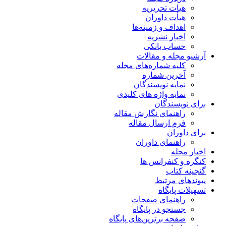
هیات تحریریه
هیأت داوران
اهداف و زمینه‌ها
اخبار نشریه
حساب بانکی
آرشیو مجله و مقالات
کلیه شماره‌های مجله
آخرین شماره
نمایه نویسندگان
نمایه واژه های کلیدی
برای نویسندگان
راهنمای نگارش مقاله
فرم ارسال مقاله
برای داوران
راهنمای داوران
اخبار مجله
کنگره و کنفرانس ها
گنجینه کتاب
پیوندهای مرتبط
تسهیلات پایگاه
راهنمای صفحات
جستجو در پایگاه
صفحه برترین‌های پایگاه