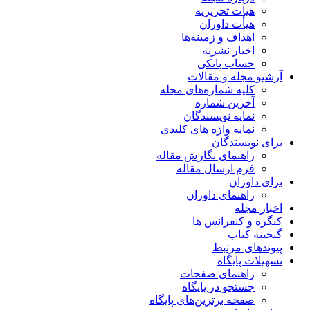
هیات تحریریه
هیأت داوران
اهداف و زمینه‌ها
اخبار نشریه
حساب بانکی
آرشیو مجله و مقالات
کلیه شماره‌های مجله
آخرین شماره
نمایه نویسندگان
نمایه واژه های کلیدی
برای نویسندگان
راهنمای نگارش مقاله
فرم ارسال مقاله
برای داوران
راهنمای داوران
اخبار مجله
کنگره و کنفرانس ها
گنجینه کتاب
پیوندهای مرتبط
تسهیلات پایگاه
راهنمای صفحات
جستجو در پایگاه
صفحه برترین‌های پایگاه