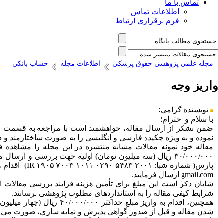
تماس با ما
اطلاعات تماس
فرم برقراری ارتباط
مجله علمی پژوهشی حقوق پزشکی
اطلاعات مجله
حساب بانکی
واریز وجه
نویسنده گرامی؛
با سلام و احترام؛
ضمن تشکر از ارسال مقاله، خواهشمند است با مراجعه به قسمت ر
مقاله خود نمونه مقالات مشابه منتشره در این مجله را مشاهده فرم
پارس( شماره شبا: IR ۱۹۰۵ ۷۰۰۳ ۱۰۱۱ ۰۲۹۰ ۵۴۸۳ ۲۰۰۱) اقدام و رسید پرداختی را در پرونده مقاله (یا قسمت گفتگوها) به عنوان فایل مکمل آپلود نمایید و یا به آدرس ایمیل مجله به نشانی: ijmedicallaw
gmail.com ارسال فرمایید.
شایان ذکر است این مبلغ برای تأمین هزینه فرایند بررسی مقالات
شرایط کیفی مقاله را به استانداردهای مطلوب پژوهشی برسانند.
همچنین، اقدام به واریز 
شدن مقاله و قبل از صدور گواهی پذیرش و نمایه سازی، صورت می پذیر