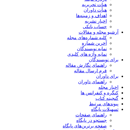
هیات تحریریه
هیأت داوران
اهداف و زمینه‌ها
اخبار نشریه
حساب بانکی
آرشیو مجله و مقالات
کلیه شماره‌های مجله
آخرین شماره
نمایه نویسندگان
نمایه واژه های کلیدی
برای نویسندگان
راهنمای نگارش مقاله
فرم ارسال مقاله
برای داوران
راهنمای داوران
اخبار مجله
کنگره و کنفرانس ها
گنجینه کتاب
پیوندهای مرتبط
تسهیلات پایگاه
راهنمای صفحات
جستجو در پایگاه
صفحه برترین‌های پایگاه