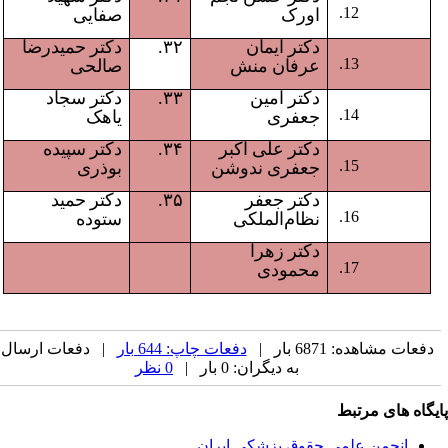
اورک
صفایی
دکتر ایمان
۳۲.
دکتر حمیدرضا
عرفان منش
صالحی
دکتر امین
۳۳.
دکتر سجاد
جعفری
یاهک
دکتر علی اکبر
۳۴.
دکتر سپیده
جعفری ندوشن
بوذری
دکتر جعفر
۳۵.
دکتر حمید
نظام‌الملکی
ستوده
دکتر زهرا
محمودی
دفعات مشاهده: 6871 بار |
دفعات چاپ: 644 بار
| دفعات ارسال
به دیگران: 0 بار |
0 نظر
یگاه های مرتبط
انجمن علمی حقوق پزشکی ایران