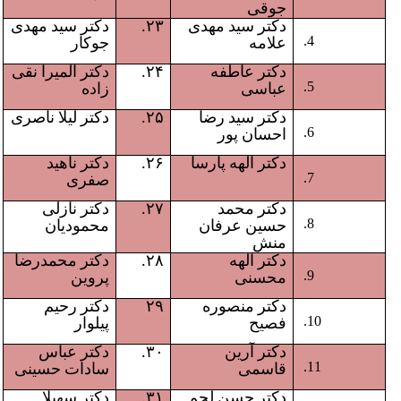
جوقی
دکتر سید مهدی
۲۳.
دکتر سید مهدی
علامه
جوکار
دکتر عاطفه
۲۴.
دکتر المیرا نقی
عباسی
زاده
دکتر سید رضا
۲۵.
دکتر لیلا ناصری
احسان پور
دکتر الهه پارسا
۲۶.
دکتر ناهید
صفری
دکتر محمد
۲۷.
دکتر نازلی
حسین عرفان
محمودیان
منش
دکتر الهه
۲۸.
دکتر محمدرضا
محسنی
پروین
دکتر منصوره
۲۹
دکتر رحیم
فصیح
پیلوار
دکتر آرین
۳۰.
دکتر عباس
قاسمی
سادات حسینی
دکتر حسن لجم
۳۱.
دکتر سهیلا