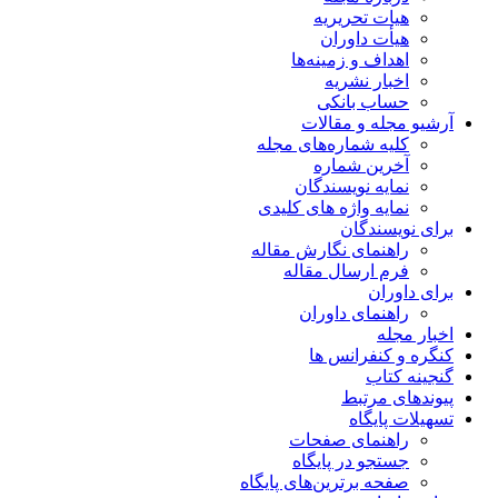
هیات تحریریه
هیأت داوران
اهداف و زمینه‌ها
اخبار نشریه
حساب بانکی
آرشیو مجله و مقالات
کلیه شماره‌های مجله
آخرین شماره
نمایه نویسندگان
نمایه واژه های کلیدی
برای نویسندگان
راهنمای نگارش مقاله
فرم ارسال مقاله
برای داوران
راهنمای داوران
اخبار مجله
کنگره و کنفرانس ها
گنجینه کتاب
پیوندهای مرتبط
تسهیلات پایگاه
راهنمای صفحات
جستجو در پایگاه
صفحه برترین‌های پایگاه