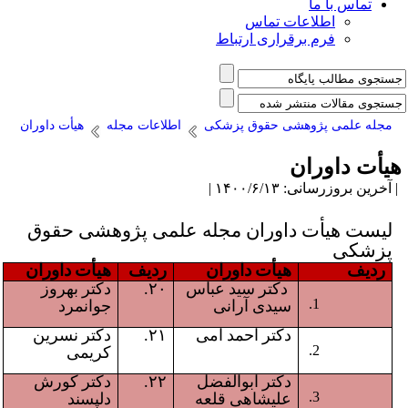
تماس با ما
اطلاعات تماس
فرم برقراری ارتباط
مجله علمی پژوهشی حقوق پزشکی
اطلاعات مجله
هیأت داوران
یأت داوران
آخرین بروزرسانی: ۱۴۰۰/۶/۱۳ |
لیست هیأت داوران مجله علمی پژوهشی حقوق
پزشکی
ردیف
هیأت داوران
ردیف
هیأت داوران
دکتر سید عباس
۲۰.
دکتر بهروز
سیدی آرانی
جوانمرد
دکتر احمد امی
۲۱.
دکتر نسرین
کریمی
دکتر ابوالفضل
۲۲.
دکتر کورش
علیشاهی قلعه
دلپسند