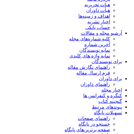
هیات تحریریه
هیأت داوران
اهداف و زمینه‌ها
اخبار نشریه
حساب بانکی
آرشیو مجله و مقالات
کلیه شماره‌های مجله
آخرین شماره
نمایه نویسندگان
نمایه واژه های کلیدی
برای نویسندگان
راهنمای نگارش مقاله
فرم ارسال مقاله
برای داوران
راهنمای داوران
اخبار مجله
کنگره و کنفرانس ها
گنجینه کتاب
پیوندهای مرتبط
تسهیلات پایگاه
راهنمای صفحات
جستجو در پایگاه
صفحه برترین‌های پایگاه