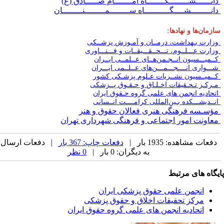
انــــــشــــــــگـــــــاه امـــــــام صـــــادق (ع)
انــــــــشــــگــــــــــاه ســــــــمــــــــنــــــــان
ازمان‌ها و نهادها:
زارت بـهداشت، درمــان و آمـوزش پزشــکی
زارت عـــلــوم، تـــحــقـــیقــات و فـــنـــاوری
ــمیـــسیون انــجـمن‌هــای عــلمــی ایــران
ـــواری انــــجـــمـــن‌های عــلــمی ایـــران
ــمیــسیون نشــریات عـلوم پزشـکی کشور
ـرکـز تـحـقیقات اخـلـاق و حـقـوق پــزشکی
تحادیه انجمن های علمی گروه حـقوق ایران
نــدیشـــکده بـین‌المللی کرامــــت انــسانی
ؤسـسه فرهنگی هنری فعالان حقوق و هنر
عاونت امور اجتماعی و فرهنگی شهرداری تهران
دفعات مشاهده: 1935 بار |
دفعات چاپ: 367 بار
| دفعات ارسال
به دیگران: 0 بار |
0 نظر
یگاه های مرتبط
انجمن علمی حقوق پزشکی ایران
مرکز تحقیقات اخلاق و حقوق پزشکی
اتحادیه انجمن های علمی گروه حقوق ایران