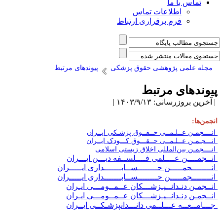
تماس با ما
اطلاعات تماس
فرم برقراری ارتباط
مجله علمی پژوهشی حقوق پزشکی
پیوندهای مرتبط
یوندهای مرتبط
آخرین بروزرسانی: ۱۴۰۳/۹/۱۳ |
نجمن‌ها:
نــــجمـن عــلـمــی حــقــوق پزشـکی ایــران
نـــجـمـن عــلـمــی حــقـــوق کـــودک ایــران
نــــجمـن بین‌المللی اخلاق زیستی اسلامی
نــجمــــن عــــلمی فــــلســفه دیـــن ایـــران
نــــــــجمـــــن حــــــــســابـــــــداری ایـــــران
نــــــــجمـــــن حــــــــســابـــــــداری ایـــــران
نــجمـن دنـدانــپـزشـــکان عــمــومـــی ایـران
نــجمـن دنـدانــپـزشـــکان عــمــومـــی ایـران
ـــامــعــه عـــلــمی دانـــدانپزشـکــی ایــران