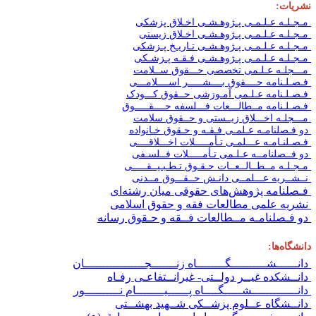
شریات:
ـجـلـه عـلـمـی پـژوهـشـی اخـلاق پزشکی
ـجـلـه عـلـمـی پـژوهـشـی اخـلاق زیستی
ـجـلـه عـلـمـی پـژوهـشـی تـاریـخ پـزشکی
ـجـلـه عـلـمـی پـژوهـشـی فـقـه پـزشـکی
ـــجلـه عـلـمی تخصصی حـــقوق ســلامت
ـصـلـنامه حــــقوق بــــشـــــر اســــلامـــی
ـصـلـنامه عـلـمی آمـوزشی حــقوق کـــودک
ـصـلـنامه مــطالـــعات فـــلسفه حــــقـــــوق
ـــجلـه اخـــلاق زیــستی و حــقوق سلامت
و فـصلنامـه عـلمـی فـقـه و حـقوق خـانواده
ـصـلنـامـه عـــلمـی تـأمـــــلات اخـــلاقــــی
و فــصلنامــه عـلـمی تـأمـــــلات فــلسـفی
ـجـلـه مــطــالــعــات حـقـوق تـطـبـیــقـــــی
ــشــریه عـــلمــی دانـش حــقـــوق مــدنی
ـصلنامه پژوهش‌های حقوقی میان رشته‌ای
شریه علمی مطالعات فقه و حقوق اسلامی
و فـصلنامـه مــطالعات فــقه و حـقوق رسانه
انشگاه‌ها:
انــــــشــــــــــگــــــــاه زنـــــــجـــــــــــــــــان
انــشکده غیــر دولــتی- غیرانــتفاعـی رفـاه
انـــــــــــــشـــــگــــاه پــــــیــــــــام نــــــــــور
انــشگاه عــلوم پزشــکی شــهید بهشــتی