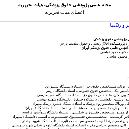
مجله علمی پژوهشی حقوق پزشکی- هیات تحریریه
اعضای هیات تحریریه
 و رنگ‌ها
ی-پژوهشی حقوق پزشکی
 :
پژوهشکده اخلاق زیستی و حقوق سلامت پارس
انجمن علمی حقوق پزشکی ایران
دکتر محمود عباسی
 محمود عباسی
:
ار بولک، مـــتخصص حقوق جزا، اســتاد دانشــگاه ســـوربن
استین بیک، متخصص حقوق خصوصی، استاد دانشگاه پاریس
 بوریـکان، متـخصص حقـوق جزا، استـاد دانشـــگاه اکس مارسی
ـد روشــن، دانشیـــار دانـشکده حــقوق، دانــشگاه شهیـد بهشتی
لی نوربالا، متخصص‌روان‌پزشکی، استاد دانشگاه عـلـوم پزشکی‌تـهران
د تـــــوکل، متــخصص جامـــعه شنـــاسی، استــــــــاد دانشـگاه تــهران
ر ممتـو، متــخصص حقـــوق پزشکــــی، اســـتاد دانشگاه پــوآتیه‌ی فرانسه
ـاس کریــــمی، متخصـــــــص حقـــــــوق خصــــــوصی، استـــاد دانشـگاه تــهران
ـن‌ نجفی ­ابرندآبادی، متـخصص­ سیـاست­ جنایی، استاد­ دانشگاه شهید بهشتی
 زالی، متخصص جراحی مغز و اعصاب، اسـتاد دانشگاه علوم پزشکی شهید بــهشتـی