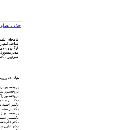
حذف تصاویر
مجله علم
صاحب امتیاز
ارگان رسمی 
مدیر مسؤول:
سردبیر:
دکتر
هیأت تحریریه
پروفسـور برن
پروفسـور سب
پروفسـور ژاک
دکتــــر مـحم
دکتـر احمـدع
دکتـــر محمــ
پروفســور ژرا
دکتــــر عـبـ
دکتر علی
حسـی
دکتر علی‌رضا