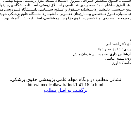
فاضــــل، فـــوق تــخصص جــراحی عــروق، اســتاد دانشگاه علوم پزشــکی شـهید بهشتی
عبدالعزیز ساشادینا، متــخصص دین شــناسی و اخـــلاق زیستی، اســـتاد دانشگاه ویرجـینـیا
ین حــسینی، دانـشـیار دانـــشکده حـــقوق و عـــلوم ســـیاسی دانــــشگاه فـــردوسی م
عباســیان، فــوق تــخصـص بیــماری‌های عفـــونی، دانشیــار دانشـــگاه علوم پزشـکی شهید
 میرمحمـــدصادقی، مـتـخصص حــقوق جزا و جـــرمشناسی، استـــاد دانشـــگاه شــهید بـ
ای دکتر احمد امی
لیسی:
شقایق مدیرشهلا
ارشناس اداری:
محمدحسن عرفان منش
ری:
سمیه عباسی
طمه کشاورز
نشانی مطلب در وبگاه مجله علمی پژوهشی حقوق پزشکی:
http://ijmedicallaw.ir/find-1.41.16.fa.html
برگشت به اصل مطلب