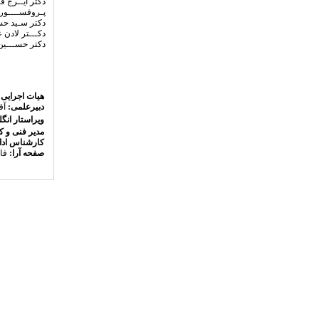
دکتر ایــرج 
پـروفســــور 
دکتر سـید حس
دکـــتر لادن 
دکتر حســـین
هیات اجرایی:
دبیرعلمی:
آق
ویراستار انگ
مدیر فنی و ک
کارشناس ادا
صفحه آرا:
فا