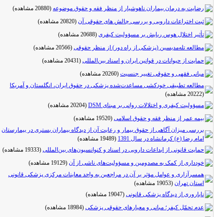
رضایت به درمان بیماران ناهوشیار از منظر فقه و حقوق موضوعه
(20880 مشاهده)
ثبت اختراعات دارویی و بررسی چالش های حقوقی آن
(20820 مشاهده)
تأثیر اختلال هوس ربایش بر مسؤولیت کیفری
(20688 مشاهده)
مطالعه تله‌مدیسین (پزشکی از راه دور) از منظر حقوقی
(20566 مشاهده)
حمایت از حیوانات در قوانین ایران و اسناد بین‌المللی
(20431 مشاهده)
مبانی فقهی و حقوقی تغییر جنسیت
(20260 مشاهده)
مطالعه تطبیقی خودکشی مساعدت‌شده پزشکی در حقوق ایران، انگلستان و آمریکا
(20222 مشاهده)
مسؤولیت کیفری و اختلالات روانی بر مبنای DSM
(20204 مشاهده)
بیمه عمر از منظر فقه و حقوق اسلامی
(19520 مشاهده)
بررسی میزان آگاهی از حقوق بیمار و رعایت آن از دیدگاه بیماران بستری در بیمارستان
امام رضا (ع) کرمانشاه در سال 1391
(19489 مشاهده)
حمایت قانونی از ابداعات دارویی در اسناد و کنوانسیون‌های بین‌المللی
(19333 مشاهده)
خودداری از کمک به مصدومین و مسؤولیت‌های ناشی از آن
(19129 مشاهده)
همسرآزاری و عوامل مؤثر بر آن در مراجعین به واحد معاینات مرکزی پزشکی قانونی
استان تهران
(19053 مشاهده)
ناباروری از دیدگاه پزشکی قانونی
(19047 مشاهده)
عدم تحمّل کیفر؛ مبانی و معیارهای حقوقی پزشکی
(18984 مشاهده)