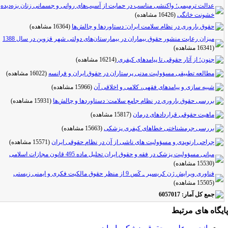
عدالت ترمیمی؛ واکنشی مناسب در حمایت از آسیب‌های روانی و جسمانی زنان بزه‌دیده
خشونت خانگی
(16426 مشاهده)
حقوق باروری در نظام سلامت ایران: دستاوردها و چالش‌ها
(16364 مشاهده)
میزان رعایت منشور حقوق بیماران در بیمارستان‌های دولتی شهر قزوین در سال 1388
(16341 مشاهده)
جنون؛ از آثار حقوقی تا پیامدهای کیفری
(16214 مشاهده)
مطالعه تطبیقی مسؤولیت مدنی پرستاران در حقوق ایران و فرانسه
(16022 مشاهده)
شبیه سازی و پیامدهای فقهی، کلامی و اخلاقی آن
(15966 مشاهده)
بررسی حقوق باروری در نظام جامع سلامت: دستاوردها و چالش‌ها
(15931 مشاهده)
ماهیت حقوقی قراردادهای درمان
(15817 مشاهده)
بررسی جرمشناختی خطاهای کیفری پزشکی
(15663 مشاهده)
جراحی ارتوپدی و مسؤولیت های ناشی از آن در نظام حقوقی ایران
(15571 مشاهده)
مبانی مسؤولیت پزشک در فقه و حقوق ایران تحلیل ماده 495 قانون مجازات اسلامی
(15530 مشاهده)
فناوری ویرایش ژن کریسپر ـ کَس 9 از منظر حقوق مالکیت فکری و ایمنی زیستی
(15505 مشاهده)
جمع کل آمار: 6057017
یگاه های مرتبط