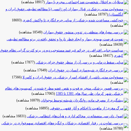
مبتلایان به اختلال شخصیت ضد اجتماعی، مجرم یا بیمار
(18917 مشاهده)
مسؤولیت مدنی پزشک در قبال بیماران اورژانسی (با مطالعه تطبیقی حقوق ایران و
انگلستان)
(18797 مشاهده)
خودکشی مساعدت شده پزشکی: از مبانی جرم انگاری تا واکنش کیفری
(18693
مشاهده)
بررسی معیارهای منطقی در تدوین منشور حقوق بیماران
(18549 مشاهده)
تفویت فرصت بهبودی بیمار و ایجاد خطر ناروا و تحقق یافته در پرتو مطالعه تطبیقی
(18438 مشاهده)
سیاست جنایی افتراقی در جرائم غیرعمد مستوجب دیه در پرتو کثرت گرایی نظام حقوق
کیفری
(18417 مشاهده)
مبانی سقط درمانی و بررسی آن از منظر حقوق جزای پزشکی
(17877 مشاهده)
بررسی جرم انگاری شبیه‌سازی انسان در حقوق ایران
(17649 مشاهده)
مسؤولیت مدنی ناشی از افشای اسرار پزشکی در حقوق ایران‌ و‌ کامن‌لا
(17566
مشاهده)
بررسی قصور پزشکی منجر به فوت و نقص عضو مطرح شده در کمیسیون‌های نظام
پزشکی شهر کرمان طی سال‌های 1381 تا 1385
(17065 مشاهده)
پیشگیری از مصرف ماده روانگردان شیشه توسط نوجوانان
(16979 مشاهده)
مرگ مغزی؛ از ماهیت تا احکام و آثار فقهی ـ حقوقی
(16895 مشاهده)
اصول دادرسی منصفانه در محاکم اداری و هیأت‌های انتظامی پزشکی
(16831 مشاهده)
بررسی تفاوت در رفتار اقتصادی پزشکان و انگیزه‌های اقتصادی سهم‌خواری در پزشکی
(16780 مشاهده)