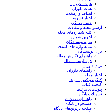
هیات تحریریه
هیأت داوران
اهداف و زمینه‌ها
اخبار نشریه
حساب بانکی
آرشیو مجله و مقالات
کلیه شماره‌های مجله
آخرین شماره
نمایه نویسندگان
نمایه واژه های کلیدی
برای نویسندگان
راهنمای نگارش مقاله
فرم ارسال مقاله
برای داوران
راهنمای داوران
اخبار مجله
کنگره و کنفرانس ها
گنجینه کتاب
پیوندهای مرتبط
تسهیلات پایگاه
راهنمای صفحات
جستجو در پایگاه
صفحه برترین‌های پایگاه