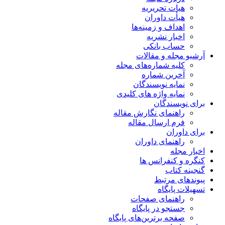
هیات تحریریه
هیأت داوران
اهداف و زمینه‌ها
اخبار نشریه
حساب بانکی
آرشیو مجله و مقالات
کلیه شماره‌های مجله
آخرین شماره
نمایه نویسندگان
نمایه واژه های کلیدی
برای نویسندگان
راهنمای نگارش مقاله
فرم ارسال مقاله
برای داوران
راهنمای داوران
اخبار مجله
کنگره و کنفرانس ها
گنجینه کتاب
پیوندهای مرتبط
تسهیلات پایگاه
راهنمای صفحات
جستجو در پایگاه
صفحه برترین‌های پایگاه