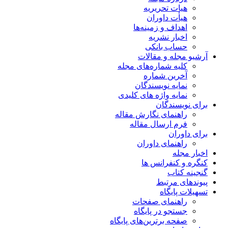
هیات تحریریه
هیأت داوران
اهداف و زمینه‌ها
اخبار نشریه
حساب بانکی
آرشیو مجله و مقالات
کلیه شماره‌های مجله
آخرین شماره
نمایه نویسندگان
نمایه واژه های کلیدی
برای نویسندگان
راهنمای نگارش مقاله
فرم ارسال مقاله
برای داوران
راهنمای داوران
اخبار مجله
کنگره و کنفرانس ها
گنجینه کتاب
پیوندهای مرتبط
تسهیلات پایگاه
راهنمای صفحات
جستجو در پایگاه
صفحه برترین‌های پایگاه