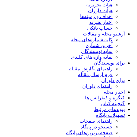
هیات تحریریه
هیأت داوران
اهداف و زمینه‌ها
اخبار نشریه
حساب بانکی
آرشیو مجله و مقالات
کلیه شماره‌های مجله
آخرین شماره
نمایه نویسندگان
نمایه واژه های کلیدی
برای نویسندگان
راهنمای نگارش مقاله
فرم ارسال مقاله
برای داوران
راهنمای داوران
اخبار مجله
کنگره و کنفرانس ها
گنجینه کتاب
پیوندهای مرتبط
تسهیلات پایگاه
راهنمای صفحات
جستجو در پایگاه
صفحه برترین‌های پایگاه