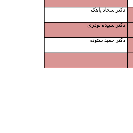
دکتر سجاد یاهک
دکتر سپیده بوذری
دکتر حمید ستوده