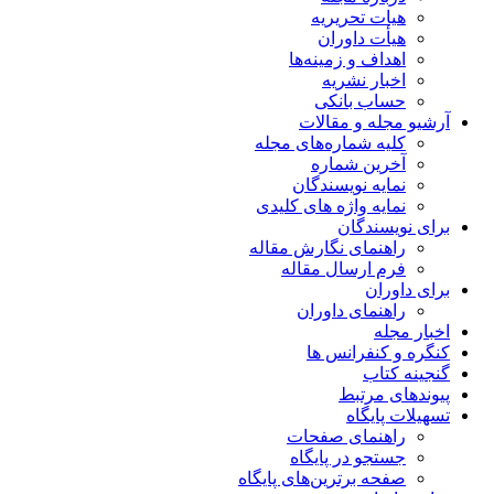
هیات تحریریه
هیأت داوران
اهداف و زمینه‌ها
اخبار نشریه
حساب بانکی
آرشیو مجله و مقالات
کلیه شماره‌های مجله
آخرین شماره
نمایه نویسندگان
نمایه واژه های کلیدی
برای نویسندگان
راهنمای نگارش مقاله
فرم ارسال مقاله
برای داوران
راهنمای داوران
اخبار مجله
کنگره و کنفرانس ها
گنجینه کتاب
پیوندهای مرتبط
تسهیلات پایگاه
راهنمای صفحات
جستجو در پایگاه
صفحه برترین‌های پایگاه