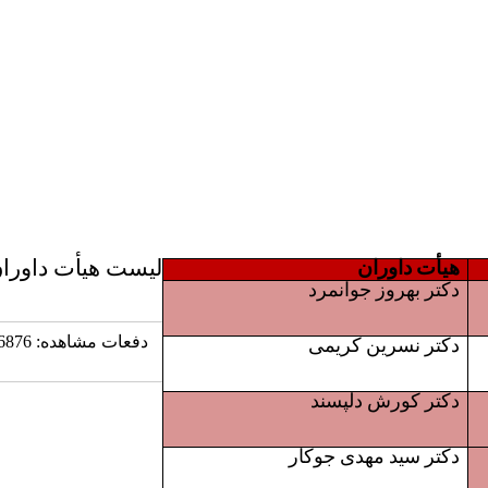
لیست هیأت داور
هیأت داوران
دکتر بهروز جوانمرد
دفعات مشاهده: 6876 بار |
دکتر نسرین کریمی
دکتر کورش دلپسند
دکتر سید مهدی جوکار