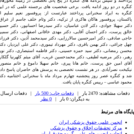
رداختند و سپس برنامه­ های کنگره در پنج پانل تخصصی در زمینه محورهای
نگره در دو روز ادامه یافت. برخی شخصیت­ های برجسته علمی که در این
نگره به ایراد سخنرانی پرداختند عبارتست از: پروفسور نعیم سلیم از
اکستان، پروفسور هاکان هاکری از ترکیه، دکتر وئام خلف جاسم از عراق،
کتر سهیلا جوادی، دکتر لادن عباسیان، دکتر سیدرضا احسانپور، دکتر حسین
الق­ پرست، دکتر احسان آقایی، دکتر مهدی خاقانی اصفهانی، دکتر سمیرا
اجی صادقی، دکتر امیرحسین سالارزایی، دکتر سیدمحمد آذین، دکتر فرزانه
هل­ چراغی، دکتر بهمن باقری، دکتر مهرداد تیموری، دکتر علی ایزدیار، دکتر
حسن رمضانی، دکتر سید حمزه حسینی، دکتر فاطمه استبصاری، دکتر نوید
هبر، دکتر مرضیه لطیفی، دکتر محمدحسین غریب، آقای میثم کلهرنیا گلکار،
قای امین حق­ پرست، خانم هانا پیری، خانم سهیلا داموغ و خانم منصوره
یکبخت نصرآبادی. در هر نشست تخصصی به پرسش­ های حاضران پاسخ داده
د و کنگره عصر روز پنج­شنبه چهارم مرداد ماه با سخنرانی اختتامیه دکتر
حمود عباسی – رییس کنگره پایان یافت.
دفعات مشاهده: 2470 بار |
دفعات چاپ: 500 بار
| دفعات ارسال
به دیگران: 0 بار |
0 نظر
یگاه های مرتبط
انجمن علمی حقوق پزشکی ایران
مرکز تحقیقات اخلاق و حقوق پزشکی
اتحادیه انجمن های علمی گروه حقوق ایران