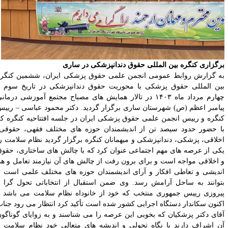
رگزاری کنگره بین المللی حقوق دندانپزشکی در ساری
ه گزارش روابط عمومی انجمن علمی حقوق پزشکی ایران، ششمین کنگره
ین ­المللی حقوق پزشکی با محوریت حقوق دندانپزشکی در تاریخ سوم و
چهارم مرداد ماه ۱۴۰۳ در تالار همایش­ های مصباح مجتمع آموزشی درمانی
یامبر اعظم (ص) شهرستان ساری برگزار گردید. دکتر محمود عباسی – رییس
نگره و رییس انجمن علمی حقوق پزشکی ایران در جلسه افتتاحیه کنگره که
ا حضور حدود سیصد تن از اندیشمندان حوزه­ های مختلف فقهی، حقوقی،
خلاقی، پزشکی، دندانپزشکی و میهمانان کنگره برگزار گردید نظام سلامت را
کی از عرصه­ های مهم اجتماعی عنوان کرد که با چالش­ های ساختاری، حقوق
 اخلاقی مواجه است و برای برون ­رفت از چالش­ های آن نیازمند تعامل و هم
اندیشی و تعاطی افکار و آرای اندیشمندان حوزه ­های مختلف علمی است تا
توانند به ساحل آرامش رسد. وی ضمن استقبال از انتخاباتی تحول­ گرا و
یروزی رییس جمهوری منتخب که خود از خانوداه نظام سلامت می­ باشد و
کنون سکاندار دستگاه اجرایی کشور شده است تأکید کرد انتظار می ­رود جناب
قای دکتر پزشکیان که بخوبی این عرصه را می ­شناسند و به زوایای گوناگون
ن اشراف دارند با نگاه تحولی و اندیشه­ های متعالی خود نظام سلامت و