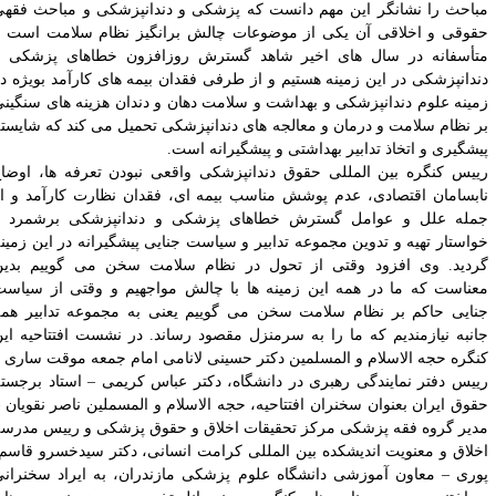
باحث را نشانگر این مهم دانست که پزشکی و دندانپزشکی و مباحث فقهی
قوقی و اخلاقی آن یکی از موضوعات چالش برانگیز نظام سلامت است و
تأسفانه در سال­ های اخیر شاهد گسترش روزافزون خطاهای پزشکی و
ندانپزشکی در این زمینه هستیم و از طرفی فقدان بیمه­ های کارآمد بویژه در
مینه علوم دندانپزشکی و بهداشت و سلامت دهان و دندان هزینه ­های سنگینی
ر نظام سلامت و درمان و معالجه­ های دندانپزشکی تحمیل می­ کند که شایسته
یشگیری و اتخاذ تدابیر بهداشتی و پیشگیرانه است.
ییس کنگره بین ­المللی حقوق دندانپزشکی واقعی نبودن تعرفه ­ها، اوضاع
ابسامان اقتصادی، عدم پوشش مناسب بیمه ­ای، فقدان نظارت کارآمد
و
از
مله علل و عوامل گسترش خطاهای پزشکی و دندانپزشکی برشمرد و
واستار تهیه و تدوین مجموعه تدابیر و سیاست جنایی پیشگیرانه در این زمینه
ردید. وی افزود وقتی از تحول در نظام سلامت سخن می ­گوییم بدین
عناست که ما در همه این زمینه­ ها با چالش مواجهیم و وقتی از سیاست
نایی حاکم بر نظام سلامت سخن می­ گوییم یعنی به مجموعه تدابیر همه
انبه نیازمندیم که ما را به سرمنزل مقصود رساند. در نشست افتتاحیه این
نگره حجه­ الاسلام و المسلمین دکتر حسینی لانامی امام جمعه موقت ساری و
ییس دفتر نمایندگی رهبری در دانشگاه، دکتر عباس کریمی – استاد برجسته
قوق ایران بعنوان سخنران افتتاحیه، حجه الاسلام و المسملین ناصر نقویان –
دیر گروه فقه پزشکی مرکز تحقیقات اخلاق و حقوق پزشکی و رییس مدرسه
لاق و معنویت اندیشکده بین­ المللی کرامت انسانی، دکتر سیدخسرو قاسم­
وری – معاون آموزشی دانشگاه علوم پزشکی مازندران، به ایراد سخنرانی