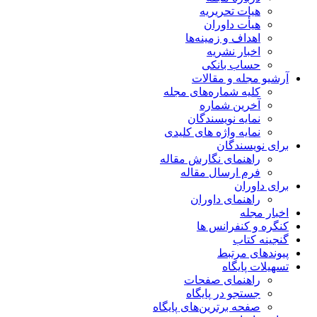
هیات تحریریه
هیأت داوران
اهداف و زمینه‌ها
اخبار نشریه
حساب بانکی
آرشیو مجله و مقالات
کلیه شماره‌های مجله
آخرین شماره
نمایه نویسندگان
نمایه واژه های کلیدی
برای نویسندگان
راهنمای نگارش مقاله
فرم ارسال مقاله
برای داوران
راهنمای داوران
اخبار مجله
کنگره و کنفرانس ها
گنجینه کتاب
پیوندهای مرتبط
تسهیلات پایگاه
راهنمای صفحات
جستجو در پایگاه
صفحه برترین‌های پایگاه