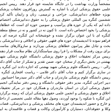
شخصاً وزارت بهداشت را در جایگاه شایسته خود قرار دهند. رییس انجمن
لمی حقوق پزشکی ایران با اشاره به گسترش روزافزون تخلفات پزشکی
ویژه خطاهای دندانپزشکی، جراحی و ترمیمی، زنان و زایمان تأکید کرد.
شمین کنگره بین ­المللی حقوق پزشکی را به حقوق دندانپزشکی اختصاص
اده ­ایم که یکی از حوزه­ های پرآسیب و سومین حوزه ­ای است که خطاهای
زشکی را بخود اختصاص داده است. تا کنون نه در کشور و نه در سطح منطقه
نگره­ ای با این عنوان برگزار نشده و خوشبختانه این کنگره عرصه ­ای را
راهم نموده تا اندیشمندان حوزه­ های فقهی حقوقی و اخلاقی و دندانپزشکی به
حث و تبادل نظر پیرامون خطاهای پزشکی بپردازند و سازوکارهای مناسب
رای برون­ رفت از مشکلات را فرا روی سیاستگذاران نظام سلامت قرار دهند.
ییس مرکز تحقیقات اخلاق و حقوق پزشکی دانشگاه علوم پزشکی شهید
هشتی در بخش دیگری از سخنان خود، ضمن تقدیر و تشکر از جناب آقای دکتر
الی – رییس دانشگاه علوم پزشکی شهید بهشتی که اجازه دادند این کنگره را
ر ساری برگزار کنیم و جناب آقای دکتر غلامی – ریاست افتخاری کنگره و
ییس دانشگاه علوم پزشکی مازندران و جناب آقای دکتر سیدرضا احسانپور –
بیر اجرایی کنگره، مدیر دفتر حقوقی دانشگاه و رییس دفتر نمایندگی انجمن
قوق پزشکی ایران در استان مازندران و همکاران خود در مرکز تحقیقات
خلاق و حقوق پزشکی و انجمن علمی حقوق پزشکی ایران که زمینه برگزاری
ین کنگره با شکوه را بوجود آوردند، وصول دهها مقاله علمی تخصصی از داخل
 خارج و حضور اندیشمندان حوزه ­های مختلف پزشکی و دندانپزشکی، قضات،
کلا و حقوقدانان، دستیاران و کارآموزان وکالت و قضات و علاقمندان به این