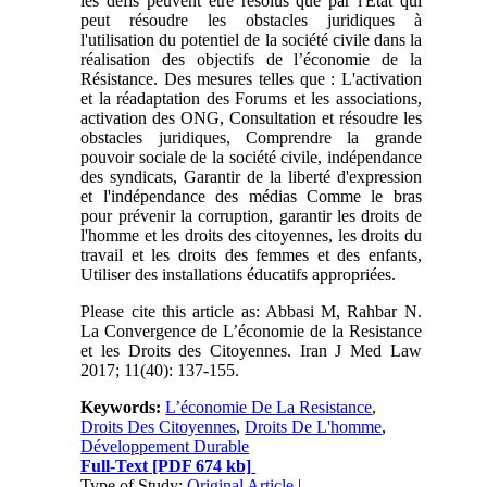
les défis peuvent être résolus que par l'Etat qui
peut résoudre les obstacles juridiques à
l'utilisation du potentiel de la société civile dans la
réalisation des objectifs de l’économie de la
Résistance. Des mesures telles que : L'activation
et la réadaptation des Forums et les associations,
activation des ONG, Consultation et résoudre les
obstacles juridiques, Comprendre la grande
pouvoir sociale de la société civile, indépendance
des syndicats, Garantir de la liberté d'expression
et l'indépendance des médias Comme le bras
pour prévenir la corruption, garantir les droits de
l'homme et les droits des citoyennes, les droits du
travail et les droits des femmes et des enfants,
Utiliser des installations éducatifs appropriées.
Please cite this article as: Abbasi M, Rahbar N.
La Convergence de L’économie de la Resistance
et les Droits des Citoyennes. Iran J Med Law
2017; 11(40): 137-155.
Keywords:
L’économie De La Resistance
,
Droits Des Citoyennes
,
Droits De L'homme
,
Développement Durable
Full-Text
[PDF 674 kb]
Type of Study:
Original Article
|