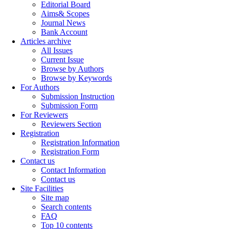
Editorial Board
Aims& Scopes
Journal News
Bank Account
Articles archive
All Issues
Current Issue
Browse by Authors
Browse by Keywords
For Authors
Submission Instruction
Submission Form
For Reviewers
Reviewers Section
Registration
Registration Information
Registration Form
Contact us
Contact Information
Contact us
Site Facilities
Site map
Search contents
FAQ
Top 10 contents