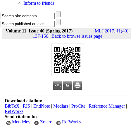
Inform to friends
Volume 11, Issue 40 (Spring 2017)
MLJ 2017, 11(40):
137-156
|
Back to browse issues page
Download citation:
BibTeX
|
RIS
|
EndNote
|
Medlars
|
ProCite
|
Reference Manager
|
RefWorks
Send citation to:
Mendeley
Zotero
RefWorks