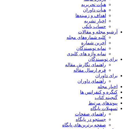
هیات تحریریه
هیأت داوران
اهداف و زمینه‌ها
اخبار نشریه
حساب بانکی
آرشیو مجله و مقالات
کلیه شماره‌های مجله
آخرین شماره
نمایه نویسندگان
نمایه واژه های کلیدی
برای نویسندگان
راهنمای نگارش مقاله
فرم ارسال مقاله
برای داوران
راهنمای داوران
اخبار مجله
کنگره و کنفرانس ها
گنجینه کتاب
پیوندهای مرتبط
تسهیلات پایگاه
راهنمای صفحات
جستجو در پایگاه
صفحه برترین‌های پایگاه