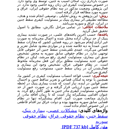
صورت بارداری زن، امکان آسیب به جنین، توسط وی وجود دارد.
در خصوص مسئولیت کیفری این زنان رویه خاصی وجود ندارد. در
این پژوهش وضعیت مذکور در سه ‌نظام حقوقی ایران، عراق و
سوریه مورد مطالعه قرار گرفته است
.
روش:
این پژوهش به روش تحلیلی ـ توصیفی انجام‌ شده و هدف،
مطالعه تطبیقی اثر بیماری پنیک بر مسئولیت کیفری سقط جنین
در ایران، عراق و سوریه می‌باشد
.
ملاحظات اخلاقی:
در تمامی مراحل نگارش، مطابق با اصول
تحقیق عمل گردید.
یافته‌ها:
حسب آخرین یافته‌های علمی، در صورت تشدید بیماری
پنیک از حد نرمال، اراده مختل شده و اعمال مجرمانه به صورت
غیر ارادی انجام می‌شود. در رویه قضایی کشور که مجازات سقط
جنین عمدتاً به دیه خلاصه شده و در مواردی معدود شامل تعزیر و
قصاص می‌گردد، عمدی تلقی‌شدن سقط جنین اثر حقوقی قابل
‌توجهی ندارد. در نظام حقوقی سابق سوریه به محض تشخیص
سبق این بیماری، مسئولیت کیفری رفع می‌شد، لیکن در نظام
حقوقی جدید مسئولیت مطلق برای این فعل مجرمانه ملحوظ
است. در نظام حقوقی عراق، تشخیص وجود این بیماری و
فعال‌شدن آن در زمان سقط جنین، مستوجب رفع مسئولیت
کیفری می‌گردد.
نتیجه‌گیری:
حسب قواعد انتساب مسئولیت کیفری در کشور ما،
همچنین با توجه به امکان قصاص و تعزیر ساقط جنین و احتمال
تغییر قوانین در آینده، نیاز است که شدت بیماری پنیک در لحظه
سقط جنین مورد ارزیابی قرار گرفته و در صورت عبور از حد
مشخص، مسئولیت کیفری مادر جنین به طور کامل رفع گردد. به
عنوان اقدامی پیشگیرانه نیاز است که تا زمان افاقه مادر، از
بارداری ممانعت صورت گیرد. اقدام پیشگیرانه تنها در نظام
قضایی سابق سوریه مشهود بوده و دولت عراق نیز اقدام قاطعی
در این خصوص انجام نداده است.
واژه‌های کلیدی:
مشکلات عصبی
،
بیماری پنیک
،
سقط جنین
،
نظام حقوقی عراق
،
نظام حقوقی
سوریه
متن کامل
[PDF 737 kb]