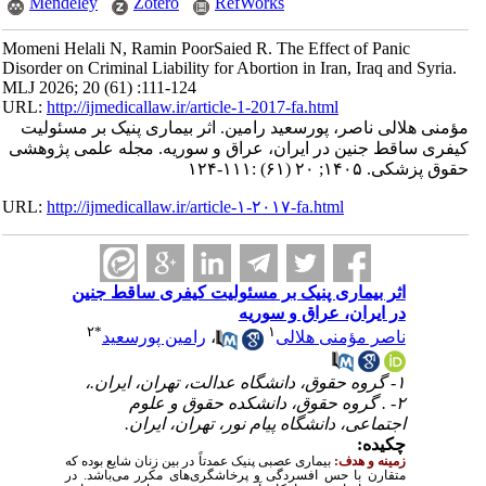
Mendeley
Zotero
RefWorks
Momeni Helali N, Ramin PoorSaied R. The Effect of Panic
Disorder on Criminal Liability for Abortion in Iran, Iraq and Syria.
MLJ 2026; 20 (61) :111-124
URL:
http://ijmedicallaw.ir/article-1-2017-fa.html
مؤمنی هلالی ناصر، پورسعید رامین. اثر بیماری پنیک بر مسئولیت
کیفری ساقط‌ جنین در ایران، عراق و سوریه. مجله علمی پژوهشی
حقوق پزشکی. ۱۴۰۵; ۲۰ (۶۱) :۱۱۱-۱۲۴
URL:
http://ijmedicallaw.ir/article-۱-۲۰۱۷-fa.html
اثر بیماری پنیک بر مسئولیت کیفری ساقط‌ جنین
در ایران، عراق و سوریه
۲
*
۱
ناصر مؤمنی هلالی
،
رامین پورسعید
۱- گروه حقوق، دانشگاه عدالت، تهران، ایران.،
۲- . گروه حقوق، دانشکده حقوق و علوم
اجتماعی، دانشگاه پیام نور، تهران، ایران.
چکیده:
زمینه و هدف:
بیماری عصبی پنیک عمدتاً در بین زنان شایع بوده که
متقارن با حس افسردگی و پرخاشگری‌های مکرر می‌باشد. در