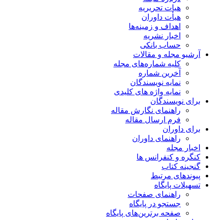
هیات تحریریه
هیأت داوران
اهداف و زمینه‌ها
اخبار نشریه
حساب بانکی
آرشیو مجله و مقالات
کلیه شماره‌های مجله
آخرین شماره
نمایه نویسندگان
نمایه واژه های کلیدی
برای نویسندگان
راهنمای نگارش مقاله
فرم ارسال مقاله
برای داوران
راهنمای داوران
اخبار مجله
کنگره و کنفرانس ها
گنجینه کتاب
پیوندهای مرتبط
تسهیلات پایگاه
راهنمای صفحات
جستجو در پایگاه
صفحه برترین‌های پایگاه