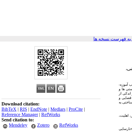
ه فهرست نسخه ها
ی،
 آموزه­
ی ­ها و
اندکی از
قضایی و
ناختی به
Download citation:
BibTeX
|
RIS
|
EndNote
|
Medlars
|
ProCite
|
Reference Manager
|
RefWorks
 اهلیت،
Send citation to:
Mendeley
Zotero
RefWorks
نارسایی