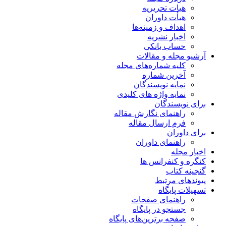
هیات تحریریه
هیأت داوران
اهداف و زمینه‌ها
اخبار نشریه
حساب بانکی
آرشیو مجله و مقالات
کلیه شماره‌های مجله
آخرین شماره
نمایه نویسندگان
نمایه واژه های کلیدی
برای نویسندگان
راهنمای نگارش مقاله
فرم ارسال مقاله
برای داوران
راهنمای داوران
اخبار مجله
کنگره و کنفرانس ها
گنجینه کتاب
پیوندهای مرتبط
تسهیلات پایگاه
راهنمای صفحات
جستجو در پایگاه
صفحه برترین‌های پایگاه