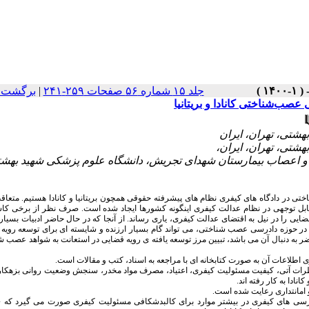
جلد ۱۵ شماره ۵۶ صفحات ۲۵۹-۲۴۱
|
برگشت ب
صب‌شناختی کانادا و بریتانیا
و اعصاب بیمارستان شهدای تجریش، دانشگاه علوم پزشکی شهید بهشت
در دادگاه­ های کیفری نظام ­های پیشرفته حقوقی همچون بریتانیا و کانادا هستیم. متعاقب
ابل توجهی در نظام عدالت کیفری اینگونه کشورها ایجاد شده است. صرف نظر از برخی کاست
ی را در نیل به اقتضای عدالت کیفری، یاری رساند. از آنجا که در حال حاضر ادبیات بسیار 
وزه دادرسی عصب­ شناختی، می­ تواند گام بسیار ارزنده و شایسته­ ای برای توسعه رویه 
دنبال آن می­ باشد، تبیین مرز توسعه­ یافته­ ی رویه قضایی در استعانت به شواهد عصب­ ش
طلاعات آن به صورت کتابخانه ‏ای با مراجعه به اسناد، کتب و مقالات است.
طرات آتی، کیفیت مسئولیت کیفری، اعتیاد، مصرف مواد مخدر، سنجش وضعیت روانی بزهکار،
دا به کار رفته­ اند.
مانت­داری رعایت شده است.
رسی­ های کیفری در بیشتر موارد برای کالبدشکافی مسئولیت کیفری صورت می­ گیرد که «