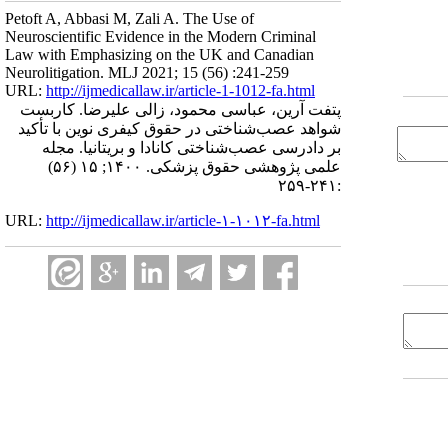
Petoft A, Abbasi M, Zali A. The Use of
Neuroscientific Evidence in the Modern Criminal
Law with Emphasizing on the UK and Canadian
Neurolitigation. MLJ 2021; 15 (56) :241-259
URL:
http://ijmedicallaw.ir/article-1-1012-fa.html
پتفت آرین، عباسی محمود، زالی علیرضا. کاربست
شواهد عصب‌شناختی در حقوق کیفری نوین با تأکید
بر دادرسی عصب‌شناختی کانادا و بریتانیا. مجله
علمی پژوهشی حقوق پزشکی. ۱۴۰۰; ۱۵ (۵۶)
:۲۴۱-۲۵۹
URL:
http://ijmedicallaw.ir/article-۱-۱۰۱۲-fa.html