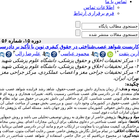
تماس با ما
اطلاعات تماس
فرم برقراری ارتباط
دوره ۱۵، شماره ۵۶ - ( ۱-۱۴۰۰ )
کاربست شواهد عصب‌شناختی در حقوق کیفری نوین با تأکید بر دادرسی ع
۳
۲
۱
*
آرین پتفت
،
محمود عباسی
،
علیرضا زالی
۱- مرکز تحقیقات اخلاق و حقوق پزشکی، دانشگاه علوم پزشکی شهید بهشتی، تهران، ایران
۲- مرکز تحقیقات اخلاق و حقوق پزشکی، دانشگاه علوم پزشکی شهید بهشتی، تهران، ایران،
۳- مرکز تحقیقات جراحی مغز و اعصاب عملکردی، مرکز جراحی مغز 
تهران، ایران،
چکیده:
مینه و هدف:
از زمان پدیداری دانش نوین عصب-حقوق، شاهد رشد فزاینده شواهد عصب­ شناختی 
های متعددی که در دادرسی­ های عصب­ شناختی رسمیت یافته، تغییرات هنجاری و رویه­ ای ق
ضعف­ های کنونی عصب­ شناسی، کارکرد حداقلی این دانش تجربی در حقوق می­ تواند نظام قضای
دانش عصب-حقوق در کشورمان وجود دارد، تبیین و بررسی بخش مهمی از مباحث عملی آن در ح
پیش ­روی دانش حقوقی کشورمان نسبت به علم روز جهان باشد. مسئله اصلی که پژوهش حاضر به 
عنوان امارات اثبات دعوی است.
مواد و روش‌ها:
پژوهش حاضر از نوع نظری به ‌روش توصیفی-تحلیلی می‏ باشد و روش جمع‌آوری ا
یافته‌ها:
شواهد عصب ­شناختی در دعاوی مختلف برای ارزیابی مجازات اعدام، پیش­ بینی مخا
پرخاشگری، کیفیت مشاورت یا معاونت در ارتکاب جرم و مانند آن در دادرسی قضایی بریتانیا و کانا
ملاحظات اخلاقی:
در تمام مراحل نگارش پژوهش حاضر، ضمن رعایت اصالت متون، صداقت و ا
تیجه‌گیری:
در مجموع دریافتیم که در حال حاضر، استفاده از شواهد عصب­ شناختی در داد