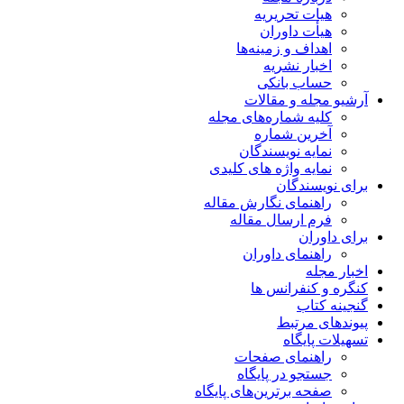
هیات تحریریه
هیأت داوران
اهداف و زمینه‌ها
اخبار نشریه
حساب بانکی
آرشیو مجله و مقالات
کلیه شماره‌های مجله
آخرین شماره
نمایه نویسندگان
نمایه واژه های کلیدی
برای نویسندگان
راهنمای نگارش مقاله
فرم ارسال مقاله
برای داوران
راهنمای داوران
اخبار مجله
کنگره و کنفرانس ها
گنجینه کتاب
پیوندهای مرتبط
تسهیلات پایگاه
راهنمای صفحات
جستجو در پایگاه
صفحه برترین‌های پایگاه