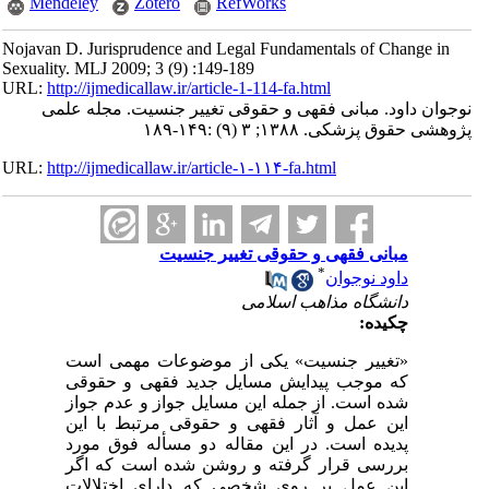
Mendeley
Zotero
RefWorks
Nojavan D. Jurisprudence and Legal Fundamentals of Change in
Sexuality. MLJ 2009; 3 (9) :149-189
URL:
http://ijmedicallaw.ir/article-1-114-fa.html
نوجوان داود. مبانی فقهی و حقوقی تغییر جنسیت. مجله علمی
پژوهشی حقوق پزشکی. ۱۳۸۸; ۳ (۹) :۱۴۹-۱۸۹
URL:
http://ijmedicallaw.ir/article-۱-۱۱۴-fa.html
مبانی فقهی و حقوقی تغییر جنسیت
*
داود نوجوان
دانشگاه مذاهب اسلامی
چکیده:
«تغییر جنسیت» یکی از موضوعات مهمی است
که موجب پیدایش مسایل جدید فقهی و حقوقی
شده است. از جمله این مسایل جواز و عدم جواز
این عمل و آثار فقهی و حقوقی مرتبط با این
پدیده است. در این مقاله دو مسأله فوق مورد
بررسی قرار گرفته و روشن شده است که اگر
این عمل بر روی شخصی که دارای اختلالات