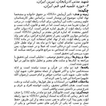
شهید مدنی آذربایجان، تبریز، ایران،
۳- حوزه علمیه قم، قم، ایران،
چکیده:
زمینه و هدف:
تاثیر آزمایش
«
DNA
»
بر حقوق خانواده و مشخصا
نهاد لعان، موضوع این نوشتار است. براساس نظر کارشناسان
علوم زیستی، دقت این آزمایش، برای اثبات رابطه ابوّت، در برخی
از موارد تقریبا صد درصد است. اما در فقه و قانون، اثبات نسب و
اثبات رابطه ابوّت از طریق اماره فراش است. آراء دیوان عالی
کشور معتقدند که اماره فراش مقدم بر آزمایش «
DNA
» است.
براساس موازین قانونی، پس از تحقق اماره فراش، برای نفی ولد
و نفی رابطه ابوّت، باید از نهاد لعان استفاده کرد. در ماده 1162
قانون مدنی، تقاضای لعان، تنها تا دو ماه بعد از تولد طفل قابل
رسیدگی است. این درحالی است که عملا و در عمده موارد، پس
از این مدت است که اشخاص به مراجع قانونی مراجعه می­کنند که
مورد بررسی این تحقیق است.
مواد و روش‌ها:
روش تحقیق توصیفی
–
تحلیلی است. این تحقیق با
مراجعه به کتاب‌ها و سایت­ های معتبر و تحلیل نتایج مذکور در آنها
تدوین شده است.
یافته‌ها:
قید دو ماه، در قرآن و سنت نیامده است و ادله
مستحکمی ندارد و اکثر فقیهان از جمله محقق حلی، شهید اول،
علامه حلی، شهید ثانی، صاحب جواهر و امام خمینی (رضوان الله
علیهم) صراحتا این قید را نفی کرده ­اند.
ملاحظات اخلاقی:
در استنادات و نقل قول‌ها رعایت امانت و دقت
شده است. هدف اخلاقیِ تحقیق، رعایت خواسته افراد و عرف و
شرع مبنی بر دانستن نسب واقعی است.
نتیجه‌گیری:
بهتر است قانون­گذار قید دو ماه در ماده 1162 را حذف
کند تا هر زمانی که دادگاه به استناد آزمایش
«
DNA
»
به نبود رابطه
ابوّت یقین پیدا کرد، حکم به نفی نسب بدهد و از این طریق، حفظ
نسل و نسب که یکی از نگرانی­ های ذهنی اشخاص و یکی از