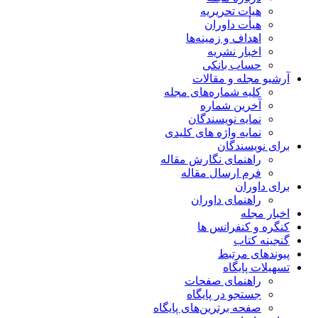
هیات تحریریه
هیأت داوران
اهداف و زمینه‌ها
اخبار نشریه
حساب بانکی
آرشیو مجله و مقالات
کلیه شماره‌های مجله
آخرین شماره
نمایه نویسندگان
نمایه واژه های کلیدی
برای نویسندگان
راهنمای نگارش مقاله
فرم ارسال مقاله
برای داوران
راهنمای داوران
اخبار مجله
کنگره و کنفرانس ها
گنجینه کتاب
پیوندهای مرتبط
تسهیلات پایگاه
راهنمای صفحات
جستجو در پایگاه
صفحه برترین‌های پایگاه