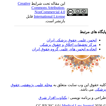
این مقاله تحت شرایط
Creative
Commons Attribution-
NonCommercial 4.0
International License
قابل
بازنشر است.
یگاه های مرتبط
انجمن علمی حقوق پزشکی ایران
مرکز تحقیقات اخلاق و حقوق پزشکی
اتحادیه انجمن های علمی گروه حقوق ایران
یه حقوق این وب سایت متعلق به
مجله علمی پژوهشی حقوق
شکی
می باشد.
احی و برنامه نویسی :
یکتاوب افزار شرق
Medical Law Journal
© 202