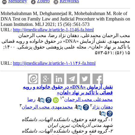
Mendeley
Zotero
RefWorks
Mohebalrahman M, Dehghannejad R, Mohebalrahman M. Role of
DNA Test on Family Law and Judicial Procedure with Emphasis on
Leaan Institution. MLJ 2021; 15 (56) :561-573
URL:
http://ijmedicallaw.ir/article-1-1146-fa.html
محب الرحمان محمدعلی، دهقان نژاد رضا، محب الرحمان
محمدمهدی. نقش آزمایش «DNA» در حقوق خانواده و رویه قضائی
با تأکید بر نهاد «لعان». مجله علمی پژوهشی حقوق پزشکی. ۱۴۰۰;
۱۵ (۵۶) :۵۶۱-۵۷۳
URL:
http://ijmedicallaw.ir/article-۱-۱۱۴۶-fa.html
نقش آزمایش «DNA» در حقوق خانواده و رویه
قضائی با تأکید بر نهاد «لعان»
۱
*
محمدعلی محب الرحمان
،
رضا
۳
۲
دهقان نژاد
،
محمدمهدی محب الرحمان
۱- گروه فقه و حقوق، دانشکده الهیات، دانشگاه
شهید مدنی آذربایجان، تبریز، ایران
۲- گروه فقه و حقوق، دانشکده الهیات، دانشگاه