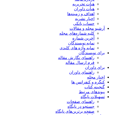
هیات تحریریه
هیأت داوران
اهداف و زمینه‌ها
اخبار نشریه
حساب بانکی
آرشیو مجله و مقالات
کلیه شماره‌های مجله
آخرین شماره
نمایه نویسندگان
نمایه واژه های کلیدی
برای نویسندگان
راهنمای نگارش مقاله
فرم ارسال مقاله
برای داوران
راهنمای داوران
اخبار مجله
کنگره و کنفرانس ها
گنجینه کتاب
پیوندهای مرتبط
تسهیلات پایگاه
راهنمای صفحات
جستجو در پایگاه
صفحه برترین‌های پایگاه