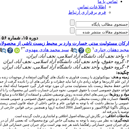
تماس با ما
اطلاعات تماس
فرم برقراری ارتباط
دوره ۱۵، شماره ۵۶ - ( ۱-۱۴۰۰ )
ارکان مسئولیت مدنی خسارت وارد بر محیط زیست ناشی از محصولات 
۲
*
۱
مجید دهقان چناری
،
سید محمد هادی مهدوی
،
۱- واحد نجف آباد، دانشگاه آزاد اسلامی، نجف آباد، ایران،
۲- گروه حقوق، واحد نجف آباد، دانشگاه آزاد اسلامی، نجف آباد، ایران
۳- گروه حقوق، واحد نجف آباد، دانشگاه آزاد اسلامی، نجف آباد، ایران،
چکیده:
زمینه و هدف
: بیوتکنولوژی یا زیست فناوری به تکنیک­ های گوناگون استفاده از موجودات زنده
از این علم کاربردها و فواید زیادی دارد اما نباید خطرات و نگرانی­ های آن را نادیده گرفت 
خاص حفظ محیط زیست باید مسئولیت مدنی آن مورد توجه قرار گیرد خصوصا اینکه ابعاد م
قواعد حقوق خصوصی است یا حقوق عمومی، نحوه جبران خسارت ناشی این محصولات را با ابهام
مواد و روش‌ها:
بررسی­ های انجام شده به روش توصیفی-تحلیلی
و
استفاده از اطلاعات و منابع کتا
افته‌ها:
خسارت­ های زیست محیطی دارای ماهیتی دو وجهی حقوق خصوصی و عمومی هستند بن
مومی را مدنظر داشت که با توجه به قوانین عام و خاص داخلی از جمله قانون ایمنی زیستی مصوب 1388 و نظریات ارائه شده در این زمین
پروتکل ناگویا-کوالالامپور و دستورالعمل 2004 اتحادیه اروپ
توصیه یا پذیرفته ­اند.
ملاحظات اخلاقی:
در نگارش این مقاله اصول اخلاقی و امانت­داری رعایت گردیده است.
تیجه‌گیری:
به نظر می ­رسد با توجه به پیچیدگی خاص این نوع محصولات که بعضی آثار آن 
رای جبران چنین خساراتی راهگشا باشد هر چند بهتر است برای جبران چنین خساراتی قبل از
احتمالی، مالیات و یا بیمه در صندوق خاصی که بدین منظور تشکیل می ­شود، بپردازد تا در 