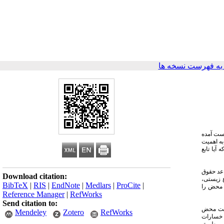
ه فهرست نسخه ها
دست آمده
به اهمیت
یا تابع
عد حقوق
Download citation:
ع زیستی،
BibTeX
|
RIS
|
EndNote
|
Medlars
|
ProCite
|
دنی محض را
Reference Manager
|
RefWorks
Send citation to:
لیت محض
Mendeley
Zotero
RefWorks
 خسارات
این طریق