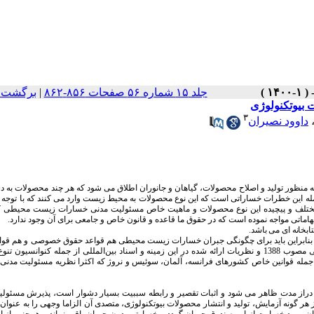
جلد ۱۵ شماره ۵۶ صفحات ۸۵۶-۸۶۲
|
برگشت ب
بیوتکنولوژی
۳
داوود نصیران
 به منظور تولید و اصلاح محصولات، گیاهان و جانوران اطلاق می­ شود که هر چند محصولات به 
از جمله این خطرات خساراتی است که این نوع محصولات به محیط زیست وارد می ­کنند که با توجه 
ختلف و پیچیده این نوع محصولات و ماهیت خاص مسئولیت مدنی خسارات زیست محیطی که آ
اتی مواجه نموده است که در حقوق ما قاعده و قانون خاص و جامعی برای آن وجود ندارد.
بخانه­ ای می­ باشد.
ابراین باید برای چگونگی جبران خسارات زیست محیطی هم قواعد حقوق خصوصی و هم قوا
ه و اسناد بین
المللی از جمله کنوانسیون تنو
ا و همچنین برخی قوانین خارجی از جمله قوانین خاص کشورهای فرانسه، آلمان، سوئیس و نروژ که اکثرا نظریه مسئولیت م
در دراز مدت ظاهر می­ شود و اثبات تقصیر و رابطه سببیت بسیار دشوار است، پذیرش مسئو
 هر گونه آزمایش،
تولید و انتشار محصولات بیوتکنولوژی، متصدی آن الزاما وجهی را به
عنوان
زمان ورود خسارت از این صندوق جبران گردد و خسارتی بدون جبران باقی نماند و همچنین از 