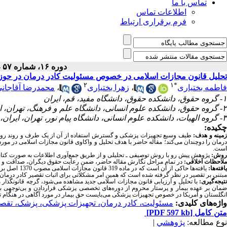
تماس با ما
اطلاعات تماس
فرم برقراری ارتباط
دوره ۱۶، شماره ۵۷ - ( ۱-۱۴۰۱ )
تحلیل قانون مجازات اسلامی در خصوص مسئولیت کادر درمان در حوز
۲
۱
*
فاطمه بختیاری
،
زهرا بختیاری
،
محمدرضا آقاجان
۱- گروه حقوق، دانشکده حقوق، دانشگاه مفید، قم، ایران
۲- گروه حقوق، دانشکده علوم انسانی، دانشگاه علم و فرهنگ، تهران، ایران،
۳- گروه الهیات، دانشکده علوم انسانی، دانشگاه پیام نور، تهران، ایران،
چکیده:
مینه و هدف:
طیف وسیع تجهیزات پزشکی و گسترش استفاده از آن از یک طرف و روند رو
درمان را دوچندان می‌کند؛ مقاله حاضر با هدف تحلیل و واکاوی قانون مجازات اسلامی در مو
است.
روش:
پژوهش پیش رو با روش توصیفی ـ تحلیلی و از طریق جمع‌آوری اطلاعات به صورت کتابخان
ملاحظات اخلاقی:
در تمام مراحل نگارش مقاله حاضر، ضمن رعایت حقوق دیگران، صداقت و ا
افته‌ها:
مبتنی بر تقصیر در نظر گرفته شده است که همین امر مشکلاتی برای اثبات تقصیر کادر درمان د
تیجه‌گیری:
با تحلیل و ارزیابی قانون مجازات اسلامی جدید مشاهده می‌شود، گرچه قانونگذا
ضمان بر عهده بیمار و پرستار محروم از دوره‌های تخصصی پزشکی قراردادن و بی‌توجهی به
انگلستان و آمریکا در خصوص تجهیزات پزشکی می‌بایست حق بیمار در مورد آگاهی در هنگام تدو
واژه‌های کلیدی:
مسئولیت، کادر درمان، تجهیزات پزشکی، پزشک، تقص
متن کامل
[PDF 597 kb]
نوع مطالعه:
پژوهشي
|