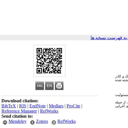
ه فهرست نسخه ها
 و کادر
اشته شده
ن است که در ماده 319 قانون مجازات اسلامی مصوب 1370 اصل بر مسئولیت مطلق کادر درمان بود، حال آنکه در ماده 495 قانون مجازات اسلامی مصوب 1392 مسئولیت
Download citation:
 از جمله
BibTeX
|
RIS
|
EndNote
|
Medlars
|
ProCite
|
 اجرایی
Reference Manager
|
RefWorks
Send citation to:
Mendeley
Zotero
RefWorks