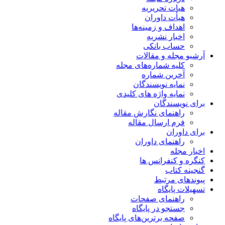
هیات تحریریه
هیأت داوران
اهداف و زمینه‌ها
اخبار نشریه
حساب بانکی
آرشیو مجله و مقالات
کلیه شماره‌های مجله
آخرین شماره
نمایه نویسندگان
نمایه واژه های کلیدی
برای نویسندگان
راهنمای نگارش مقاله
فرم ارسال مقاله
برای داوران
راهنمای داوران
اخبار مجله
کنگره و کنفرانس ها
گنجینه کتاب
پیوندهای مرتبط
تسهیلات پایگاه
راهنمای صفحات
جستجو در پایگاه
صفحه برترین‌های پایگاه