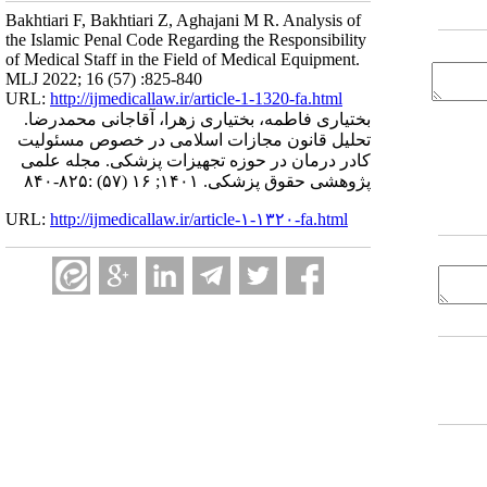
Bakhtiari F, Bakhtiari Z, Aghajani M R. Analysis of
the Islamic Penal Code Regarding the Responsibility
of Medical Staff in the Field of Medical Equipment.
MLJ 2022; 16 (57) :825-840
URL:
http://ijmedicallaw.ir/article-1-1320-fa.html
بختیاری فاطمه، بختیاری زهرا، آقاجانی محمدرضا.
تحلیل قانون مجازات اسلامی در خصوص مسئولیت
کادر درمان در حوزه تجهیزات پزشکی. مجله علمی
پژوهشی حقوق پزشکی. ۱۴۰۱; ۱۶ (۵۷) :۸۲۵-۸۴۰
URL:
http://ijmedicallaw.ir/article-۱-۱۳۲۰-fa.html