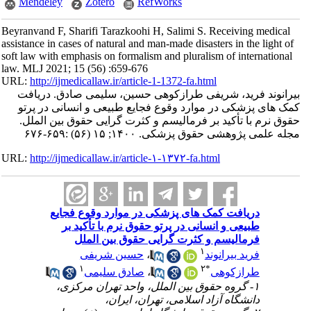
Mendeley
Zotero
RefWorks
Beyranvand F, Sharifi Tarazkoohi H, Salimi S. Receiving medical
assistance in cases of natural and man-made disasters in the light of
soft law with emphasis on formalism and pluralism of international
law. MLJ 2021; 15 (56) :659-676
URL:
http://ijmedicallaw.ir/article-1-1372-fa.html
بیرانوند فرید، شریفی طرازکوهی‌ حسین، سلیمی صادق. دریافت
کمک های پزشکی در موارد وقوع فجایع طبیعی و انسانی در پرتو
حقوق نرم با تأکید بر فرمالیسم و کثرت گرایی حقوق بین الملل.
مجله علمی پژوهشی حقوق پزشکی. ۱۴۰۰; ۱۵ (۵۶) :۶۵۹-۶۷۶
URL:
http://ijmedicallaw.ir/article-۱-۱۳۷۲-fa.html
دریافت کمک های پزشکی در موارد وقوع فجایع
طبیعی و انسانی در پرتو حقوق نرم با تأکید بر
فرمالیسم و کثرت گرایی حقوق بین الملل
۱
فرید بیرانوند
،
حسین شریفی
۱
۲
*
طرازکوهی‌
،
صادق سلیمی
۱- گروه حقوق بین الملل، واحد تهران مرکزی،
دانشگاه آزاد اسلامی، تهران، ایران،