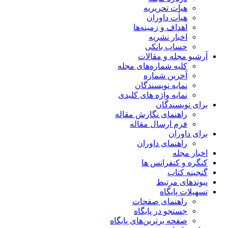
هیات تحریریه
هیأت داوران
اهداف و زمینه‌ها
اخبار نشریه
حساب بانکی
آرشیو مجله و مقالات
کلیه شماره‌های مجله
آخرین شماره
نمایه نویسندگان
نمایه واژه های کلیدی
برای نویسندگان
راهنمای نگارش مقاله
فرم ارسال مقاله
برای داوران
راهنمای داوران
اخبار مجله
کنگره و کنفرانس ها
گنجینه کتاب
پیوندهای مرتبط
تسهیلات پایگاه
راهنمای صفحات
جستجو در پایگاه
صفحه برترین‌های پایگاه