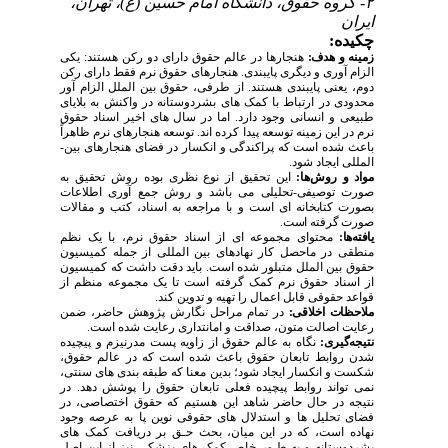
۲- گروه حقوق، دانشگاه امام حسین (ع)، تهران،
ایران
چکیده:
زمینه و هدف:
هنجارها در عالم حقوق دارای دو رکن هستند: یکی
الزام­ آوری و دیگری پایبندی. هنجارهای حقوق ­نرم فقط دارای رکن
دوم، یعنی پایبندی هستند. از طرفی، حقوق بین ­الملل الزام ­آور
محدودی در ارتباط با کمک­ های بشردوستانه در واکنش به بلایای
طبیعی و انسانی وجود دارد. اما در سال­ های اخیر اسناد حقوق
نرم در این زمینه توسعه پیدا کرده ­اند. توسعه هنجارهای نرم ظاهراً
باعث شده است که پراکندگی و انکسار در فضای هنجارهای بین­
المللی ایجاد شود.
مواد و روش‌ها:
این تحقیق از نوع نظری بوده ‌روش تحقیق به
صورت توصیفی-تحلیلی می‏ باشد و روش جمع ‏آوری اطلاعات
بصورت کتابخانه ‏ای است و با مراجعه به اسناد، کتب و مقالات
صورت گرفته است.
یافته‌ها:
محتوای مجموعه­ ای از اسناد حقوق نرم، با یک نظم
منطقی در ماحصل کار نهادهای بین­ المللی از جمله کمیسیون
حقوق بین­ الملل متبلور شده است. باید دقت داشت که کمیسیون
از اسناد حقوق نرم کمک گرفته است تا یک مجموعه منظم از
قواعد حقوقی قابل اعمال را تهیه و تدوین کند.
ملاحظات اخلاقی:
در تمام مراحل نگارش پژوهش حاضر، ضمن
رعایت اصالت متون، صداقت و امانت­داری رعایت شده است.
نتیجه‌گیری:
نگاه به عالم حقوق از زاویه پست ­مدرنیزم و پیچیده
شدن روابط تابعان حقوق باعث شده است که در عالم حقوق،
شکست و انکسار ایجاد شود؛ بدین معنا که طبقه بندی­ های سنتی،
نمی­ تواند روابط پیچیده فعلی تابعان حقوق را پوشش دهد. در
نتیجه در حال حاضر شاهد این هستیم که حقوق اختصاصی
، در
فضای تحلیل­ ها و استدلال­ های حقوقی نوین پا به عرصه وجود
نهاده است، که در این میان، بحث حـق بر دریافت کمک­ های
بشردوستانه و به طـور خاص کمک­ های پزشکی نیز از این اصل