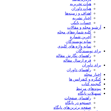
هیات تحریریه
هیأت داوران
اهداف و زمینه‌ها
اخبار نشریه
حساب بانکی
آرشیو مجله و مقالات
کلیه شماره‌های مجله
آخرین شماره
نمایه نویسندگان
نمایه واژه های کلیدی
برای نویسندگان
راهنمای نگارش مقاله
فرم ارسال مقاله
برای داوران
راهنمای داوران
اخبار مجله
کنگره و کنفرانس ها
گنجینه کتاب
پیوندهای مرتبط
تسهیلات پایگاه
راهنمای صفحات
جستجو در پایگاه
صفحه برترین‌های پایگاه