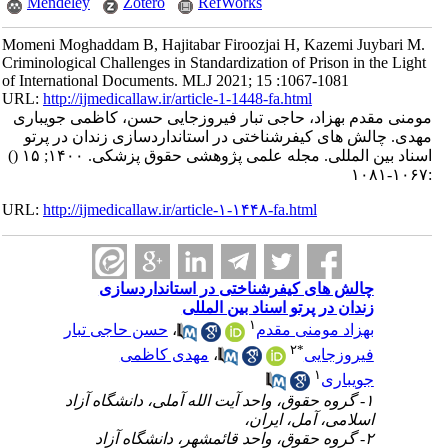
Mendeley
Zotero
RefWorks
Momeni Moghaddam B, Hajitabar Firoozjai H, Kazemi Juybari M.
Criminological Challenges in Standardization of Prison in the Light
of International Documents. MLJ 2021; 15 :1067-1081
URL:
http://ijmedicallaw.ir/article-1-1448-fa.html
مومنی مقدم بهزاد، حاجی تبار فیروزجایی حسن، کاظمی جویباری
مهدی. چالش های کیفرشناختی در استانداردسازی زندان در پرتو
اسناد بین المللی. مجله علمی پژوهشی حقوق پزشکی. ۱۴۰۰; ۱۵
()
:۱۰۶۷-۱۰۸۱
URL:
http://ijmedicallaw.ir/article-۱-۱۴۴۸-fa.html
چالش های کیفرشناختی در استانداردسازی
زندان در پرتو اسناد بین المللی
۱
بهزاد مومنی مقدم
،
حسن حاجی تبار
۲
*
فیروزجایی
،
مهدی کاظمی
۱
جویباری
۱- گروه حقوق، واحد آیت الله آملی، دانشگاه آزاد
اسلامی، آمل، ایران،
۲- گروه حقوق، واحد قائمشهر، دانشگاه آزاد