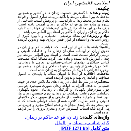
اسلامی، قائمشهر، ایران
چکیده:
زمینه و هدف:
با گسترش جمعیت زندان­ ها در کشور و همچنین
ملاحظات بین­ المللی مرتبط با تأکید بر پیاده ­سازی اصول و قواعد
نظام­ مند در محیط زندان، بازاندیشی و پژوهش آسیب­ شناختی از
شیوه ­ی پیاده ­سازی قواعد حاکم بر زندان اهمیت یافته است.
هدف ما در این مقاله چالش­ های کیفرشناختی قواعد استاندارد
حاکم بر زندان در ایران با نگاهی بر اسناد بین­ المللی می­ باشد.
مواد و روش‌ها:
این مقاله توصیفی - تحلیلی، و با بهره­ گیری از
روش اسنادی و استفاده از ابزار فیش ­برداری تهیه و تدوین گردیده
است.
یافته‌ها:
یافته ­ها حاکی از این است که، قواعد حاکم بر زندان در
حقوق ایران در آیین­نامه سازمان زندان­ ها و اقدامات تأمینی و
تربیتی گرفتار تشتت شده است و اسناد بین ­المللی مرتبط نیز
چندان آموزش داده نشده و پیاده نمی­ گردد. مضافاً اینکه مصلحت
­گرایی حداکثری نهادهای اجرایی-قضایی در تعامل با زندانیان،
باعث دورتر شدن از پایبندی به قواعد حاکم بر زندان­ ها و همچنین
برخورد افتراقی با هریک از محکومان به زندان شده است.
ملاحظات اخلاقی:
از ابتدا تا انتهای مقاله با پایبندی به اصول
صداقت و امانت­داری تهیه و تدوین گردیده است.
نتیجه‌گیری:
در شرایط فعلی در زندان‌های ما، تلاش جدی در جهت
دستیابی به هدف التزام به قواعد زندان صورت نمی­پذیرد عواملی
چون سوءرفتار نگهبانان و کارکنان با زندانیان، نحوه نگهداری
زندانیان، عدم رعایت بهداشت در زندان، تورم جمعیتی زندان­ ها،
نبود فضا و شرایط مناسب از طرفی و از سویی دیگر خلاءهای
قانونی و عدم نظارت کافی، همه از جمله عواملی هستند که نه
تنها منجر بـه ناکارآمدی مجازات و عـدم اصلاح مجرم و جرم­زدائی
می­ گردد بلکه اسباب گسترش جرم و مجرم پروری را نیز فراهم
آورده است.
واژه‌های کلیدی:
زندان، قواعد حاکم بر زندان،
کیفرشناسی، اسناد بین الملل
متن کامل
[PDF 1271 kb]