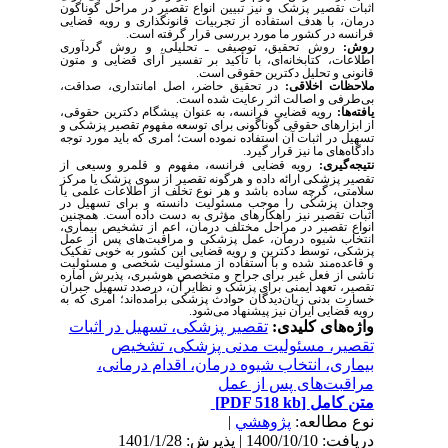
اثبات تقصیر پزشک و نیز تبیین انواع تقصیر در مراحل گوناگون
درمان، با هدف استفاده از تجربیات قانونگذاری و رویه قضایی
فرانسه در کشور ما مورد بررسی قرار گرفته است.
روش:
روش تحقیق، توصیفی ـ تحلیلی، و روش گردآوری
اطلاعات، کتابخانه‌ای، با تأکید بر تفسیر آرای قضایی و متون
قانونی و تحلیل دکترین حقوقی است.
ملاحظات اخلاقی:
در تحقیق حاضر، اصل امانتداری، صداقت،
بی‌طرفی و اصالت اثر رعایت شده است.
یافته‌ها:
رویه قضایی فرانسه، به عنوان پیشگام دکترین حقوقی،
از ابزارهای حقوقی گوناگونی برای توسعه مفهوم تقصیر پزشکی و
تسهیل در اثبات آن استفاده نموده است؛ امری که باید مورد توجه
دادگاه‌های ما نیز قرار گیرد.
نتیجه‌گیری:
رویه قضایی فرانسه، مفهوم و قلمرو وسیعی از
تقصیر پزشکی ارائه داده و هرگونه تقصیر از سوی پزشک یا مرکز
سلامتی، گرچه ساده باشد و هر نوع تخلف از اطلاعات علمی یا
وجدان پزشکی را موجب مسئولیت دانسته و برای تسهیل در
اثبات تقصیر نیز راهکارهای مؤثری به ‌دست داده است. همچنین
انواع تقصیر در مراحل مختلف درمان، اعم از تشخیص بیماری،
انتخاب شیوه درمان، عمل پزشکی و مراقبت‌های پس از عمل
پزشکی، توسط دکترین و رویه قضایی این کشور به خوبی تفکیک
و قاعده‌مند شده و با استفاده از مسئولیت شخصی و مسئولیت
ناشی از فعل غیر برای جراح و متخصص هوشبری، پذیرش اماره
تقصیر، تعهد ایمنی برای پزشک و نظایر آن، درصدد تسهیل جبران
خسارت بدنی زیان‌دیدگان حوادث پزشکی برآمده‌اند؛ امری که به
رویه قضایی ایران نیز پیشنهاد می‌شود.
واژه‌های کلیدی:
تقصیر پزشکی، تسهیل در اثبات
تقصیر، مسئولیت مدنی پزشکی، تشخیص
بیماری، انتخاب شیوه درمان، اقدام درمانی،
مراقبت‌های پس از عمل
متن کامل
[PDF 518 kb]
نوع مطالعه:
پژوهشي
|
دریافت: 1400/10/10 | پذیرش: 1401/1/28