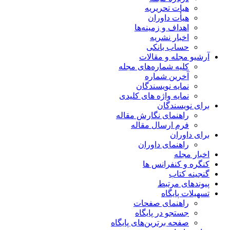
هیات تحریریه
هیأت داوران
اهداف و زمینه‌ها
اخبار نشریه
حساب بانکی
آرشیو مجله و مقالات
کلیه شماره‌های مجله
آخرین شماره
نمایه نویسندگان
نمایه واژه های کلیدی
برای نویسندگان
راهنمای نگارش مقاله
فرم ارسال مقاله
برای داوران
راهنمای داوران
اخبار مجله
کنگره و کنفرانس ها
گنجینه کتاب
پیوندهای مرتبط
تسهیلات پایگاه
راهنمای صفحات
جستجو در پایگاه
صفحه برترین‌های پایگاه