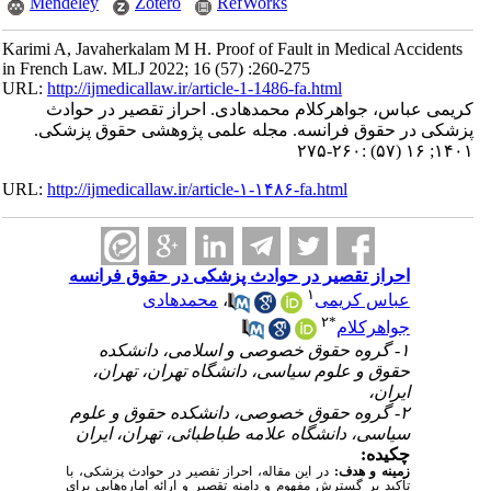
Mendeley
Zotero
RefWorks
Karimi A, Javaherkalam M H. Proof of Fault in Medical Accidents
in French Law. MLJ 2022; 16 (57) :260-275
URL:
http://ijmedicallaw.ir/article-1-1486-fa.html
کریمی عباس، جواهرکلام محمدهادی. احراز تقصیر در حوادث
پزشکی در حقوق فرانسه. مجله علمی پژوهشی حقوق پزشکی.
۱۴۰۱; ۱۶ (۵۷) :۲۶۰-۲۷۵
URL:
http://ijmedicallaw.ir/article-۱-۱۴۸۶-fa.html
احراز تقصیر در حوادث پزشکی در حقوق فرانسه
۱
عباس کریمی
،
محمدهادی
۲
*
جواهرکلام
۱- گروه حقوق خصوصی و اسلامی، دانشکده
حقوق و علوم سیاسی، دانشگاه تهران، تهران،
ایران،
۲- گروه حقوق خصوصی، دانشکده حقوق و علوم
سیاسی، دانشگاه علامه طباطبائی، تهران، ایران
چکیده:
زمینه و هدف:
در این مقاله، احراز تقصیر در حوادث پزشکی، با
تأکید بر گسترش مفهوم و دامنه تقصیر و ارائه اماره‌هایی برای