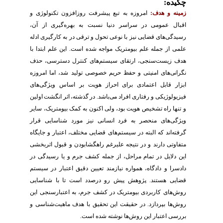
چکیده:
زمینه و هدف:
امروزه به تبع پیشرفت روزافزون تکنولوژی و
اقبال عمومی در سراسر دنیا نسبت به بهره‌گیری از آن،
رسیدگی‌های قضایی نیز با نوعی تحول و ترقی در به کارگیری ادله
علمی از جمله علم بیومتریک مواجه شده است. این علم ابتدا با
هدف زیست‌سنجی، ارتقای سیستم‌های کنترل دسترسی،
حذف
نگرانی‌های امنیتی و حفظ حریم
خصوصی تولید شد، اما امروزه
ابزار قابل اعتمادی برای احراز هویت بر اساس ویژگی‌های
فیزیولوژیکی و رفتاری
افراد می‌باشد. در گذشته، اثر انگشت اولین
و تنها راه تشخیص هویت بود، ولی اکنون به کمک بیومتریک، سایر
ویژگی‌های منحصر به فرد انسانی نیز مورد شناسایی قرار
گرفته‌اند که البته در سیستم‌های قضایی مختلف، اعتبار و جایگاه
متفاوتی دارند و در نتیجه علیرغم راهگشابودن و قبول اثربخشی
این دلایل در تمام مراحل، از جمله کشف جرم و یا رسیدگی در
دادسرا و دادگاه، همواره نیازمند تعیین دقیق اعتبار در سیستم
قضایی هستند. پژوهش پیش رو درصدد است تا با شناسایی
روش‌های کاربردی بیومتریک در کشف جرم، به اعتبارسنجی این
روش‌ها بپردازد. در حقیقت این تحقیق با هدف ماهیت‌شناسی و
بررسی اعتبار این روش‌ها نوشته شده است.