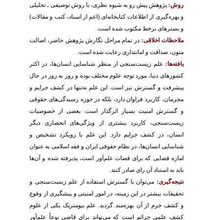
روش:
پژوهش پیش رو به شیوه نظری، با روش توصیفی ـ تحلیلی
و بهره‌گیری از اطلاعات کتابخانه‌ای (اعم از اسناد، کتب و مقالات)
و بسترهای برخط مکتوب شده است.
ملاحظات اخلاقی:
در تمام مراحل نگارش پژوهش حاضر، اصالت
متون، صداقت و امانتداری رعایت شده است.
یافته‌ها:
علم زیست‌سنجی از منظر شناسایی انسان‌ها، در اکثر
کشورهای دنیا، مورد توجه علوم مختلف بوده و روز به روز در حال
پیشرفت و گسترش نیز است. این علم نه‌تنها در کشف جرایم و
مجرمان، کاربرد فراوان دارد، بلکه در حوزه رسیدگی‌های حقوقی
و گسترش امنیت بسیار اثرگذار است. بعضی از خصوصیات
زیست‌سنجی، کاربرد بیشتری از ویژگی‌های انحصاری دیگر
انسان، در کشف جرایم دارد. این علم با رویکرد تشخیص و
شناسایی انسان‌ها، در نظام حقوقی ایران و فقه اسلامی به عنوان
اماره قضایی که برای قضات علم‌آور است، پذیرفته شده و آن‌ها
باید به استناد آن رای صادر کنند.
نتیجه‌گیری:
می‌توان با گسترش استفاده از علم زیست‌سنجی و
تحقیقات بیشتر در این زمینه، در امور امنیتی و پیشگیری از وقوع
و کشف جرم از آن بهره‌مند گردید. علم بیومتریک یکی از علوم
کشف علمی جرائم است که می‌تواند برای قاضی نوعاً علم‌آور