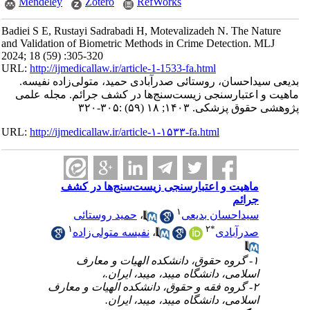
Mendeley
Zotero
RefWorks
Badiei S E, Rustayi Sadrabadi H, Motevalizadeh N. The Nature
and Validation of Biometric Methods in Crime Detection. MLJ
2024; 18 (59) :305-320
URL:
http://ijmedicallaw.ir/article-1-1533-fa.html
بدیعی سیداحسان، روستائی صدرآبادی حمید، متولی‌زاده نفیسه.
ماهیت و اعتبارسنجی زیست‌سنج‌ها در کشف جرائم. مجله علمی
پژوهشی حقوق پزشکی. ۱۴۰۳; ۱۸ (۵۹) :۳۰۵-۳۲۰
URL:
http://ijmedicallaw.ir/article-۱-۱۵۳۳-fa.html
ماهیت و اعتبارسنجی زیست‌سنج‌ها در کشف
جرائم
۱
سیداحسان بدیعی
،
حمید روستائی
۱
۲
*
صدرآبادی
،
نفیسه متولی‌زاده
۱- گروه حقوق، دانشکده الهیات و معارف
اسلامی، دانشگاه میبد، میبد، ایران.،
۲- گروه فقه و حقوق، دانشکده الهیات و معارف
اسلامی، دانشگاه میبد، میبد، ایران.