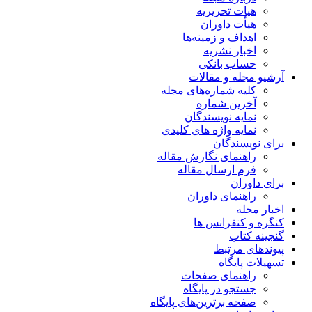
هیات تحریریه
هیأت داوران
اهداف و زمینه‌ها
اخبار نشریه
حساب بانکی
آرشیو مجله و مقالات
کلیه شماره‌های مجله
آخرین شماره
نمایه نویسندگان
نمایه واژه های کلیدی
برای نویسندگان
راهنمای نگارش مقاله
فرم ارسال مقاله
برای داوران
راهنمای داوران
اخبار مجله
کنگره و کنفرانس ها
گنجینه کتاب
پیوندهای مرتبط
تسهیلات پایگاه
راهنمای صفحات
جستجو در پایگاه
صفحه برترین‌های پایگاه