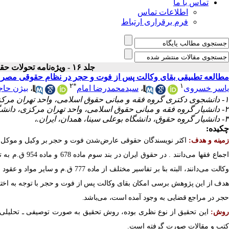
تماس با ما
اطلاعات تماس
فرم برقراری ارتباط
جلد ۱۶ - ویژه‌نامه تحولات حقوقی
مطالعه تطبیقی بقای وکالت پس از فوت و حجر در نظام حقوقی مصر 
۲
*
۱
یاسر خسروی
،
سیدمحمدرضا امام
،
بیژن حا
۱- دانشجوی دکتری گروه فقه و مبانی حقوق اسلامی، واحد تهران مرکزی، دانشگاه آزاد اسلامی، تهران، ایران.،
۲- دانشیار گروه فقه و مبانی حقوق اسلامی، واحد تهران مرکزی، دانشگاه آزاد اسلامی، تهران، ایران.
۳- دانشیار گروه حقوق، دانشگاه بوعلی سینا، همدان، ایران.،
چکیده:
مینه و هدف:
اکثر نویسندگان حقوقی عارض‌شدن فوت و حجر بر وکیل و موکل را 
اجماع فقها می‌د
وکالت می‌دانند، البته بنا بر تفاسیر
هدف از این پژوهش برسی امکان بقای وکالت پس از فوت و حجر با توجه
به اخت
حجر در مراجع قضایی به وجود آمده است، می‌باشد.
وش:
این تحقیق از نوع نظری بوده، ‌روش تحقیق به صورت توصیفی ـ تحلیلی م
کتب و مقالات صورت گرفته است.