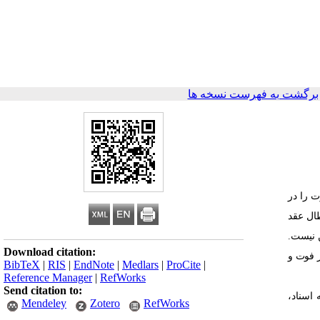
برگشت به فهرست نسخه ها
 را در
جب ابطال عقد
 ذهن نیست.
Download citation:
ز فوت و
BibTeX
|
RIS
|
EndNote
|
Medlars
|
ProCite
|
Reference Manager
|
RefWorks
Send citation to:
اسناد،
Mendeley
Zotero
RefWorks