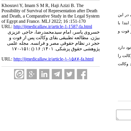
Khosravi Y, Imam S M R, Haji Azizi B. The
Possibility of Survival of Representation after Death
 در
این
and Death, a Comparative Study in the Legal System
of Egypt and France. MLJ 2022; 16 :151-170
تدا با
URL:
http://ijmedicallaw.ir/article-1-1587-fa.html
 فوت و
خسروی یاسر، امام سیدمحمدرضا، حاجی عزیزی
بیژن. مطالعه تطبیقی بقای وکالت پس از فوت و
حجر در نظام حقوقی مصر و فرانسه. مجله علمی
د دارد
پژوهشی حقوق پزشکی. ۱۴۰۱; ۱۶
()
:۱۵۱-۱۷۰
الت را
URL:
http://ijmedicallaw.ir/article-۱-۱۵۸۷-fa.html
 وکالت