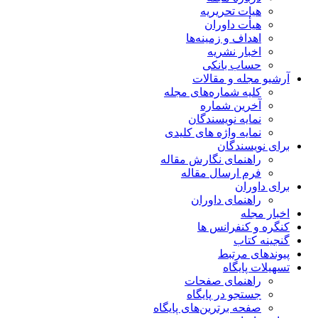
هیات تحریریه
هیأت داوران
اهداف و زمینه‌ها
اخبار نشریه
حساب بانکی
آرشیو مجله و مقالات
کلیه شماره‌های مجله
آخرین شماره
نمایه نویسندگان
نمایه واژه های کلیدی
برای نویسندگان
راهنمای نگارش مقاله
فرم ارسال مقاله
برای داوران
راهنمای داوران
اخبار مجله
کنگره و کنفرانس ها
گنجینه کتاب
پیوندهای مرتبط
تسهیلات پایگاه
راهنمای صفحات
جستجو در پایگاه
صفحه برترین‌های پایگاه