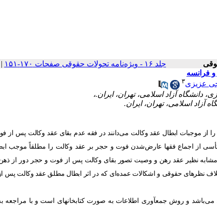
جلد ۱۶ - ویژه‌نامه تحولات حقوقی صفحات ۱۷۰-۱۵۱
|
و فرانسه
۳
جی عزیزی
از موجبات ابطال عقد وکالت می‌دانند در فقه عدم بقای عقد وکالت پس از فوت
انند . در حقوق ایران در بند سوم ماده 678 و ماده 954 ق.م به تأسی از اجماع فقها عارض‌شدن فوت و حجر بر عقد وکالت را مطلقاً مو
 مختلف از ماده 777 ق.م و سایر مواد و عقود مشابه نظیر عقد رهن و وصیت تصور بقای وکالت پس از فوت و حجر دور از
لاف نظرهای حقوقی و اشکالات عمده‌ای که در اثر ابطال مطلق عقد وکالت پس ا
ی‏‌باشد و روش جمع‏آوری اطلاعات به صورت کتابخانه‏ای است و با مراجعه به 