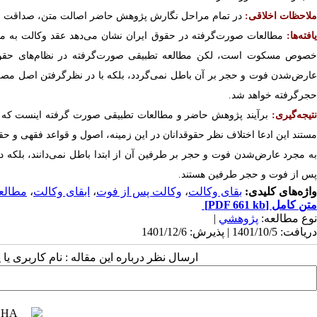
ملاحظات اخلاقی:
در تمام مراحل نگارش پژوهش حاضر اصالت متن، صداقت و 
افته‌ها:
مطالعات صورت‌گرفته در حقوق ایران نشان می‌دهد عقد وکالت به مج
خصوص مسکوت است، لکن مطالعه تطبیقی صورت‌گرفته در نظام‌های حقوقی
عارض‌شدن فوت و حجر بر آن باطل نمی‌گردد، بلکه با در نظرگرفتن اصل مصلح
حجرگرفته خواهد شد.
تیجه‌گیری:
برآیند پژوهش حاضر و مطالعات تطبیقی صورت گرفته اینست که ا
مستند این ادعا اختلاف نظر حقوقدانان در این زمینه، اصول و قواعد فقهی و 
به مجرد عارض‌شدن فوت و حجر بر طرفین آن از ابتدا باطل نمی‌دانند، بلکه 
پس از فوت و حجر طرفین هستند.
واژه‌های کلیدی:
بقای وکالت
،
وکالت پس از فوت
،
ابقای وکالت
،
مطالع
متن کامل
[PDF 661 kb]
نوع مطالعه:
پژوهشي
|
دریافت: 1401/10/5 | پذیرش: 1401/12/6
ارسال نظر درباره این مقاله : نام کاربری ی