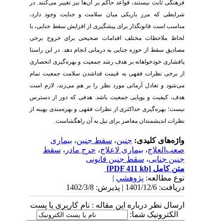
فرهنگی ثابت نیستند، قواعد حاکم بر آن‌ها نیز تغییر می‌کنند. در
شرایطی که مرز باریکی میان سلامت و جنایت وجود دارد،
مناسب است قانونگذار برای پیشگیری از افزایش سقط جنایی، با
لحاظ ملاحظات مختلف اقدامات صحیحی برای خروج برخی
مصادیق سقط از حوزه جنایی به درمانی انجام دهد. در این راستا
پافشاری خودخواهانه بر هدف رشد جمعیت و بهره‌گیری انحصاری
از برخی نظرات فقهی به قیمت فداشدن سلامت جمعیت تمام
می‌شود و تعادل آرمانی مورد نظر را بر هم می‌زند، لازم است
هدف، کیفیت و پویایی جمعیت باشد. هدفی که دور از دسترس
نیست؛ بهره‌گیری حداکثری از نظرات فقهی و بهره‌مندی بهینه از
نظرات اندیشمندان معاصر برای نیل به آن راهگشاست.
واژه‌های کلیدی:
جنین
،
سقط جنین
،
بیماری
صعب‌العلاج
،
بیماری لاعلاج
،
حرج مادر
،
سقط
جنین جنایی
،
سقط جنین قانونی
متن کامل
[PDF 411 kb]
نوع مطالعه:
پژوهشي
|
دریافت: 1401/12/6 | پذیرش: 1402/3/8
ارسال نظر درباره این مقاله : نام کاربری یا پست
الکترونیک شما: