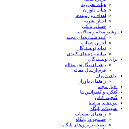
هیات تحریریه
هیأت داوران
اهداف و زمینه‌ها
اخبار نشریه
حساب بانکی
آرشیو مجله و مقالات
کلیه شماره‌های مجله
آخرین شماره
نمایه نویسندگان
نمایه واژه های کلیدی
برای نویسندگان
راهنمای نگارش مقاله
فرم ارسال مقاله
برای داوران
راهنمای داوران
اخبار مجله
کنگره و کنفرانس ها
گنجینه کتاب
پیوندهای مرتبط
تسهیلات پایگاه
راهنمای صفحات
جستجو در پایگاه
صفحه برترین‌های پایگاه