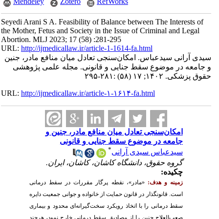
Mendeley
Zotero
RefWorks
Seyedi Arani S A. Feasibility of Balance between The Interests of
the Mother, Fetus and Society in the Issue of Criminal and Legal
Abortion. MLJ 2023; 17 (58) :281-295
URL:
http://ijmedicallaw.ir/article-1-1614-fa.html
سیدی آرانی سیدعباس. امکان‌سنجی تعادل میان منافع مادر، جنین
و جامعه در موضوع سقط جنایی و قانونی. مجله علمی پژوهشی
حقوق پزشکی. ۱۴۰۲; ۱۷ (۵۸) :۲۸۱-۲۹۵
URL:
http://ijmedicallaw.ir/article-۱-۱۶۱۴-fa.html
امکان‌سنجی تعادل میان منافع مادر، جنین و
جامعه در موضوع سقط جنایی و قانونی
*
سیدعباس سیدی آرانی
گروه حقوق، دانشگاه کاشان، کاشان، ایران.
چکیده:
زمینه و هدف:
«مادر»، نقطه پرگار مقررات در سقط درمانی
است. قانونگذار در قانون حمایت از خانواده و جوانی جمعیت دایره
سقط درمانی را با اتخاذ رویکرد سخت‌گیرانه‌ای محدود و بیماری
صعب‌العلاج جنین را از مصادیق سقط درمانی خارج نمود، هرچند