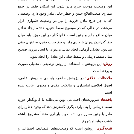
این وضعیت موجب حرج مادر شود. این امکان فقط در جمع
بیماری صعب‌العلاج جنین و خطر جانی مادر وجود دارد. وضعیتی
که به جز حرج مادر، فرزند را نیز در وضعیت دشواری قرار
می‌دهد، در حالی که در موضوع سقط جنین، هدف، ایجاد تعادل
میان منافع مادر و جنین است. قانونگذار در این حوزه باید میان
حق گذراندن دوران بارداری مادر و حق حیات جنین، به عنوان حقی
بنیادین، تعادلی آرمانی ایجاد نماید. می‌توان با ایجاد مرزی صحیح
میان سقط درمانی و سقط جنایی این تعادل را ایجاد نمود.
روش:
این پژوهش با استفاده از روش توصیفی ـ تحلیلی صورت
پذیرفته است.
ملاحظات اخلاقی:
در پژوهش حاضر، پایبندی به روش علمی،
اصول اخلاقی، امانتداری و مالکیت فکری و معنوی رعایت شده
است.
یافته‌ها:
ضرورت‌های اجتماعی نوین می‌طلبد تا قانونگذار حوزه
سقط درمانی را به موارد دیگری گسترش دهد که وجود خطر برای
مادر یا جنین محرز می‌باشد، خواه بارداری منشأ مشروع داشته
باشد، خواه نامشروع.
نتیجه‌گیری:
روشن است که وضعیت‌های اقتصادی، اجتماعی و