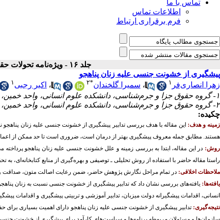
تماس با ما
اطلاعات تماس
فرم برقراری ارتباط
جلد ۱۶ - ویژه‌نامه تحولات حقوقی
پیشگیری از خشونت جنسی علیه زنان پناهجو
۱
۲
*
۱
زهرا انصاری‌فر
،
سمیرا گلخندان
،
اکبر رجبی
۱- گروه حقوق جزا و جرم‌شناسی، دانشکده علوم انسانی، واحد خمین، دانشگاه آزاد اسلامی، خمین، ایران.،
۲- گروه حقوق جزا و جرم‌شناسی، دانشکده علوم انسانی، واحد خمین، دانشگاه آزاد اسلامی، خمین، ایران.
چکیده:
مینه و هدف:
این مقاله با هدف بررسی تدابیر پیشگیری از خشونت جنسی علیه زنان پناه
هستند. مطابق جمله معروف پیشگیری بهتر از درمان است، ضروری است تا حد ممکن از اع
وش:
در این مقاله، ابتدا به بررسی زمینه و علل خشونت جنسی علیه زنان پناهجو پرداخته 
راستا مقاله حاضر با استفاده از روش
تحلیلی ـ توصیفی و بهره‌گیری از منابع کتابخانه‌ای، به
ملاحظات اخلاقی:
در تمام مراحل نگارش پژوهش حاضر، ضمن رعایت اصالت متون، صداقت و 
افته‌ها:
یافته‌های بررسی نشان داد که تدابیر پیشگیری از خشونت جنسی نسبت به زنان پناهجو 
انسانی، اقدامات پیشگیرانه دولت میزبان، تدابیر آموزشی و تربیتی پیشگیری و اقدامات پیشگیرا
تیجه‌گیری:
تدابیر پیشگیری از خشونت جنسی علیه زنان پناهجو دارای اهمیت بسیاری برای حفا
سازمان‌ها و مسئولان مربوطه برنامه‌ها و سیاست‌های کارآمد برای پیشگیری از خشونت جنسی در