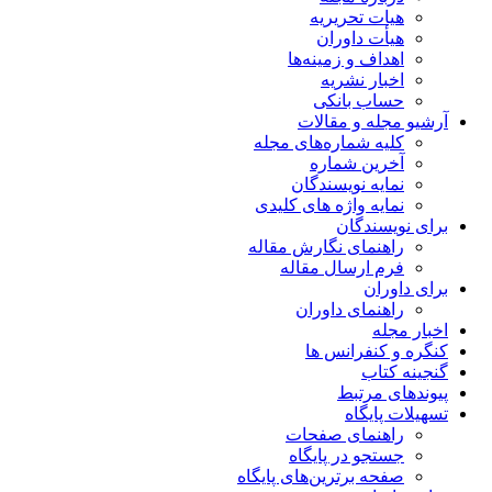
هیات تحریریه
هیأت داوران
اهداف و زمینه‌ها
اخبار نشریه
حساب بانکی
آرشیو مجله و مقالات
کلیه شماره‌های مجله
آخرین شماره
نمایه نویسندگان
نمایه واژه های کلیدی
برای نویسندگان
راهنمای نگارش مقاله
فرم ارسال مقاله
برای داوران
راهنمای داوران
اخبار مجله
کنگره و کنفرانس ها
گنجینه کتاب
پیوندهای مرتبط
تسهیلات پایگاه
راهنمای صفحات
جستجو در پایگاه
صفحه برترین‌های پایگاه