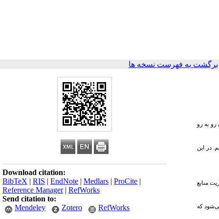
برگشت به فهرست نسخه ها
رو به رو
. در این
Download citation:
BibTeX
|
RIS
|
EndNote
|
Medlars
|
ProCite
|
یت منابع
Reference Manager
|
RefWorks
Send citation to:
ی‌شود که
Mendeley
Zotero
RefWorks