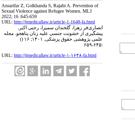
Ansarifar Z, Golkhanda S, Rajabi A. Prevention of
Sexual Violence against Refugee Women. MLJ
2022; 16 :645-659
URL:
http://ijmedicallaw.ir/article-1-1648-fa.html
انصاری‌فر زهرا، گلخندان سمیرا، رجبی اکبر.
پیشگیری از خشونت جنسی علیه زنان پناهجو. مجله
علمی پژوهشی حقوق پزشکی. ۱۴۰۱; ۱۶
()
:۶۴۵-۶۵۹
URL:
http://ijmedicallaw.ir/article-۱-۱۶۴۸-fa.html